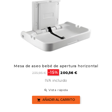
Mesa de aseo bebé de apertura horizontal
Precio
Precio
-15%
200,56 €
235,95 €
base
IVA incluido
Vista rápida

AÑADIR AL CARRITO
