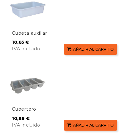
Cubeta auxiliar
Precio
10,65 €
IVA incluido

AÑADIR AL CARRITO
Cubertero
Precio
10,89 €
IVA incluido

AÑADIR AL CARRITO