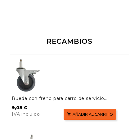
RECAMBIOS
Rueda con freno para carro de servicio
AF08161 y AF08161B
Precio
9,08 €
IVA incluido

AÑADIR AL CARRITO