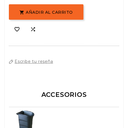
AÑADIR AL CARRITO



Escribe tu reseña
ACCESORIOS