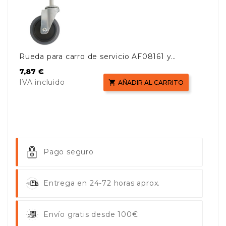
Rueda para carro de servicio AF08161 y
AF08161B
Precio
7,87 €
IVA incluido

AÑADIR AL CARRITO
Pago seguro
Entrega en 24-72 horas aprox.
Envío gratis desde 100€