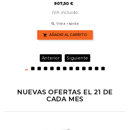
Precio
907,50 €
IVA incluido
Vista rápida

AÑADIR AL CARRITO

Anterior
Siguiente
NUEVAS OFERTAS EL 21 DE
CADA MES