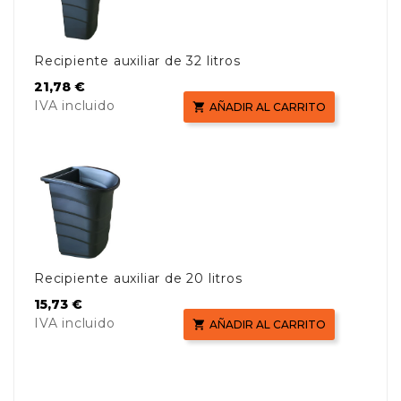
Recipiente auxiliar de 32 litros
Precio
21,78 €
IVA incluido

AÑADIR AL CARRITO
Recipiente auxiliar de 20 litros
Precio
15,73 €
IVA incluido

AÑADIR AL CARRITO