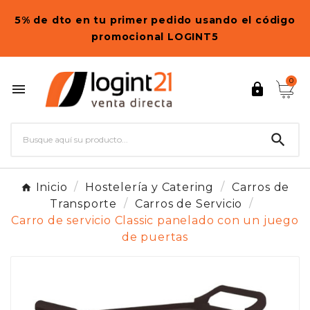
5% de dto en tu primer pedido usando el código
promocional LOGINT5
0



Inicio
Hostelería y Catering
Carros de
Transporte
Carros de Servicio
Carro de servicio Classic panelado con un juego
de puertas