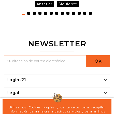
Anterior
Siguiente
NEWSLETTER
OK

Logint21

Legal

Mi cuenta
Utilizamos Cookies propias y de terceros para recopilar
información para mejorar nuestros servicios y para análisis