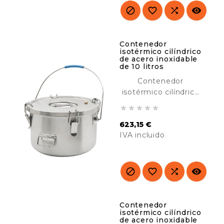




Contenedor
isotérmico cilíndrico
de acero inoxidable
de 10 litros
Contenedor
isotérmico cilíndrico
de acero inoxidable





de 10 litros, ideal
623,15 €
para transportar y
IVA incluido
mantener comidas
calientes o frías.
Precio
Ideal para catering,
hoteles, buffet, etc.




Contenedor
isotérmico cilíndrico
de acero inoxidable