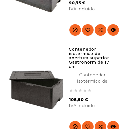
90,75 €
diseñado para
IVA incluido
transportar y
mantener comidas
Precio
calientes o frías.
Ideal para catering,




hoteles, residencias,
etc.
Contenedor
isotérmico de
apertura superior
Gastronorm de 17
cm
Contenedor
isotérmico de
apertura superior





Gastronorm
108,90 €
diseñado para
IVA incluido
transportar y
mantener comidas
Precio
calientes o frías.
Ideal para catering,



