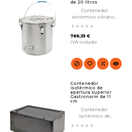
de 20 litros
Contenedor
isotérmico cilíndrico
de acero inoxidable





de 20 litros, ideal
768,35 €
para transportar y
IVA incluido
mantener comidas
calientes o frías.
Precio
Ideal para catering,
hoteles, buffet, etc.




Contenedor
isotérmico de
apertura superior
Gastronorm de 11
cm
Contenedor
isotérmico de
apertura superior





Gastronorm