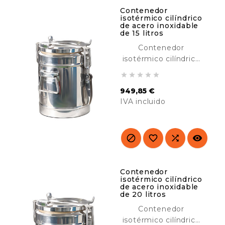
Contenedor
isotérmico cilíndrico
de acero inoxidable
de 15 litros
Contenedor
isotérmico cilíndrico
de acero inoxidable





de 15 litros, diseñado
949,85 €
para transportar y
IVA incluido
mantener calientes
o frías. Ideal para
Precio
catering, hoteles,
buffet, etc.




Contenedor
isotérmico cilíndrico
de acero inoxidable
de 20 litros
Contenedor
isotérmico cilíndrico