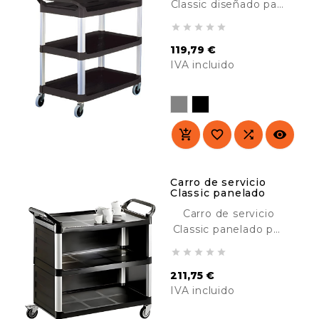
Classic diseñado para
el transporte de





material en hoteles,
119,79 €
hospitales,
IVA incluido
comedores, colegios,
industria, etc.
Precio
Resistente y
duradero.




Carro de servicio
Classic panelado
Carro de servicio
Classic panelado por
3 lados, diseñado





para su uso en
211,75 €
lugares cara al
IVA incluido
público. Resistente y
duradero. Ideal para
Precio