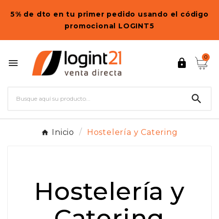
5% de dto en tu primer pedido usando el código
promocional LOGINT5
0



Inicio
Hostelería y Catering
Hostelería y
Catering