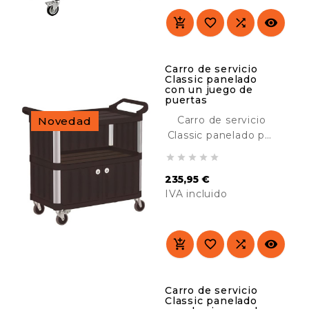
el transporte de
material en hoteles,




hospitales,
comedores, colegios,
industria, etc.
Carro de servicio
Classic panelado
con un juego de
puertas
Carro de servicio
Novedad
Classic panelado por
3 lados y con 2





puertas. Diseñado
235,95 €
para su uso en
IVA incluido
lugares cara al
público. Resistente y
Precio
duradero. Ideal para
el transporte de




material en hoteles,
hospitales,
comedores, colegios,
Carro de servicio
Classic panelado
industria, etc.