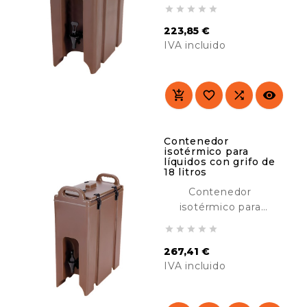
líquidos con grifo de





9 litros diseñado para
223,85 €
mantener líquidos
IVA incluido
calientes o fríos
durante horas. Ideal
Precio
para catering,
hoteles, buffet, etc.




Contenedor
isotérmico para
líquidos con grifo de
18 litros
Contenedor
isotérmico para
líquidos con grifo de





18 litros diseñado
267,41 €
para mantener
IVA incluido
líquidos calientes o
fríos durante horas.
Precio
Ideal para catering,