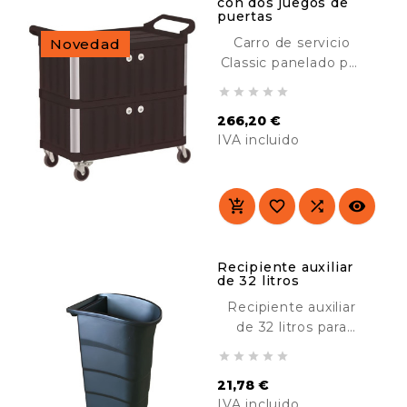
con dos juegos de
puertas
Carro de servicio
Novedad
Classic panelado por
3 lados y con 4





puertas. Diseñado
266,20 €
para su uso en
IVA incluido
lugares cara al
público. Resistente y
Precio
duradero. Ideal para
el transporte de




material en hoteles,
hospitales,
comedores, colegios,
Recipiente auxiliar
de 32 litros
industria, etc.
Recipiente auxiliar
de 32 litros para
nuestros carros de





servicio. Ideal para la
21,78 €
recogida de
IVA incluido