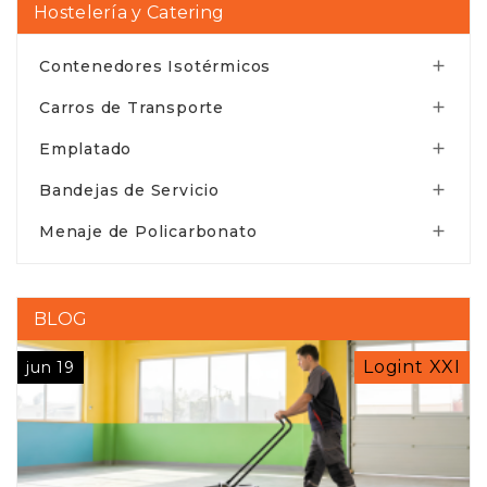
Hostelería y Catering
Contenedores Isotérmicos

Carros de Transporte

Emplatado

Bandejas de Servicio

Menaje de Policarbonato

BLOG
Logint XXI
jun 19