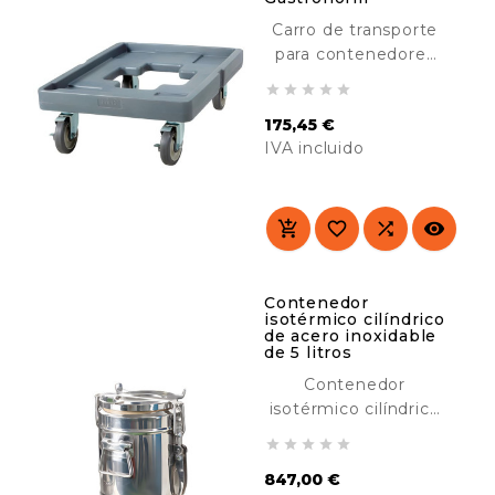
catering, hoteles,
Carro de transporte
etc. <img...
para contenedores
isotérmicos





Gastronorm.
175,45 €
Perfecto para
IVA incluido
transportar nuestros
isotermos. Ideal para
Precio
restaurantes,
catering, hoteles,




etc.
Contenedor
isotérmico cilíndrico
de acero inoxidable
de 5 litros
Contenedor
isotérmico cilíndrico
de acero inoxidable





de 5 litros, diseñado
847,00 €
para transportar y