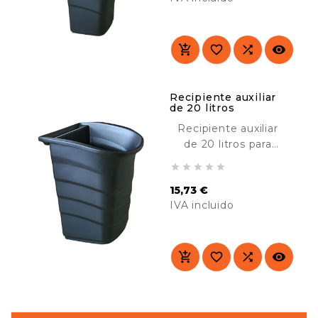
residuos, cubiertos,
etc. Perfecto para
Precio
comedores, hoteles,
residencias, colegios,




etc.
Recipiente auxiliar
de 20 litros
Recipiente auxiliar
de 20 litros para
nuestros carros de





servicio. Ideal para la
15,73 €
recogida de
IVA incluido
residuos, cubiertos,
etc. Perfecto para
Precio
comedores, hoteles,
residencias, colegios,




etc.