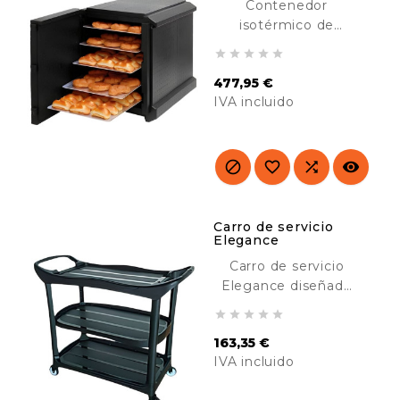
Contenedor
isotérmico de
apertura frontal para





panadería diseñado
477,95 €
para el transporte de
IVA incluido
repostería caliente o
fría en bandejas de
Precio
600 x 400 mm. Con
9 pares de guías




interiores. Ideal para
obradores.
Carro de servicio
Elegance
Carro de servicio
Elegance diseñado
para el transporte de





material en hoteles,
163,35 €
hospitales,
IVA incluido
comedores, colegios,
industria, etc.
Precio