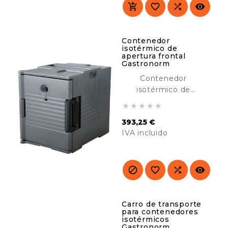
hoteles, buffet, etc.




Contenedor
isotérmico de
apertura frontal
Gastronorm
Contenedor
isotérmico de
apertura frontal





Gastronorm 1/1 para
393,25 €
cubetas y bandejas
IVA incluido
Gastronorm 1/1 y 1/2.
Perfecto para
Precio
asegurar la
temperatura óptima




de los alimentos
desde su cocinado
hasta su consumo
Carro de transporte
para contenedores
horas después. Ideal
isotérmicos
para restaurantes,
Gastronorm