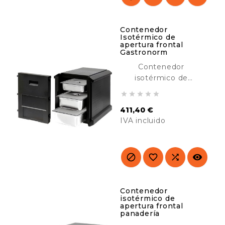
hoteles, residencias,
etc.
Contenedor
Isotérmico de
apertura frontal
Gastronorm
Contenedor
isotérmico de
apertura frontal





Gastronorm
411,40 €
diseñado para el
IVA incluido
transporte de
comidas frías o
Precio
calientes. Con 12
pares de guías




interiores. Ideal para
catering.
Contenedor
isotérmico de
apertura frontal
panadería