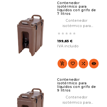
Contenedor
isotérmico para
líquidos con grifo de
7 litros
Contenedor
isotérmico para
líquidos con grifo de





7 litros diseñado para
199,65 €
mantener líquidos
IVA incluido
calientes o fríos
durante horas. Ideal
Precio
para catering,
hoteles, buffet, etc.




Contenedor
isotérmico para
líquidos con grifo de
9 litros
Contenedor
isotérmico para