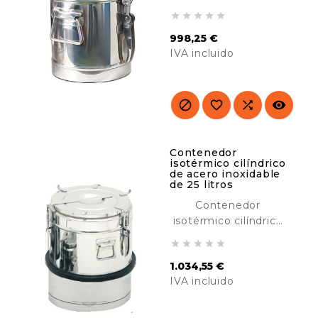
de acero inoxidable





de 20 litros,
998,25 €
diseñado para
IVA incluido
transportar y
mantener calientes
Precio
o frías. Ideal para
catering, hoteles,




buffet, etc.
Contenedor
isotérmico cilíndrico
de acero inoxidable
de 25 litros
Contenedor
isotérmico cilíndrico
de acero inoxidable





de 25 litros, diseñado
1.034,55 €
para transportar y
IVA incluido
calientes o frías.
Ideal para catering,
Precio
hoteles, buffet, etc.