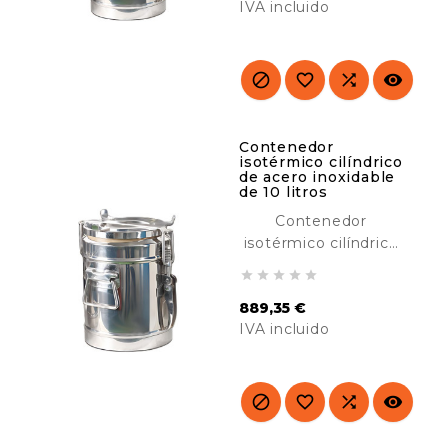
IVA incluido
mantener comidas
calientes o frías.
Precio
Ideal para catering,
hoteles, buffet, etc.




Contenedor
isotérmico cilíndrico
de acero inoxidable
de 10 litros
Contenedor
isotérmico cilíndrico
de acero inoxidable





de 10 litros, diseñado
889,35 €
para transportar y
IVA incluido
mantener comidas
calientes o frías.
Precio
Ideal para catering,
hoteles, buffet, etc.



