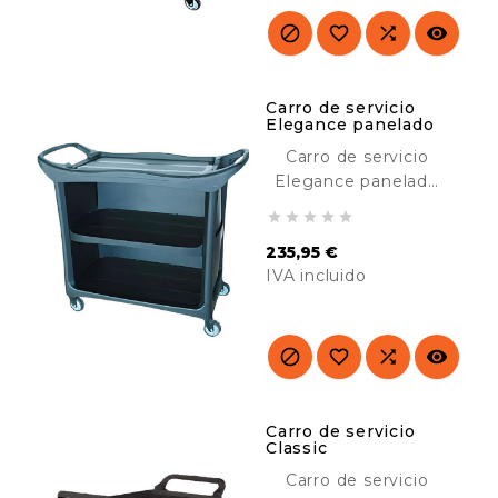
Resistente y
duradero.




Carro de servicio
Elegance panelado
Carro de servicio
Elegance panelado
por 3 lados, diseñado





para su uso en
235,95 €
lugares cara al
IVA incluido
público. Resistente y
duradero. Ideal para
Precio
el transporte de
material en hoteles,




hospitales,
comedores, colegios,
industria, etc.
Carro de servicio
Classic
Carro de servicio