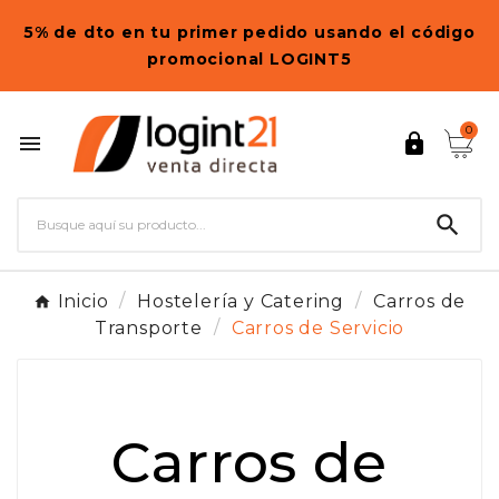
5% de dto en tu primer pedido usando el código
promocional LOGINT5
0



Inicio
Hostelería y Catering
Carros de
Transporte
Carros de Servicio
Carros de