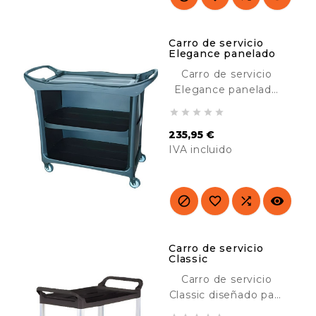
Carro de servicio
Elegance panelado
Carro de servicio
Elegance panelado
por 3 lados, diseñado





para su uso en
235,95 €
lugares cara al
IVA incluido
público. Resistente y
duradero. Ideal para
Precio
el transporte de
material en hoteles,




hospitales,
comedores, colegios,
industria, etc.
Carro de servicio
Classic
Carro de servicio
Classic diseñado para
el transporte de