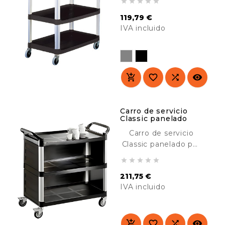





material en hoteles,
119,79 €
hospitales,
IVA incluido
comedores, colegios,
industria, etc.
Precio
Resistente y
duradero.




Carro de servicio
Classic panelado
Carro de servicio
Classic panelado por
3 lados, diseñado





para su uso en
211,75 €
lugares cara al
IVA incluido
público. Resistente y
duradero. Ideal para
Precio
el transporte de
material en hoteles,



