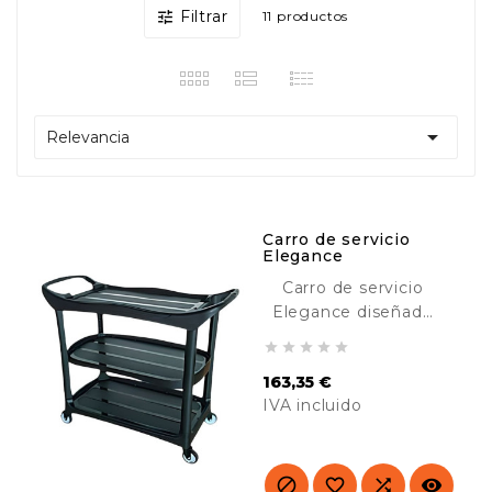
Filtrar

11 productos

Relevancia
Carro de servicio
Elegance
Carro de servicio
Elegance diseñado
para el transporte de





material en hoteles,
163,35 €
hospitales,
IVA incluido
comedores, colegios,
industria, etc.
Precio
Resistente y
duradero.



