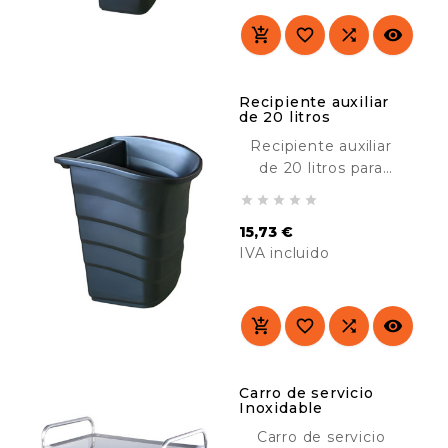
comedores, hoteles,
residencias, colegios,




etc.
Recipiente auxiliar
de 20 litros
Recipiente auxiliar
de 20 litros para
nuestros carros de





servicio. Ideal para la
15,73 €
recogida de
IVA incluido
residuos, cubiertos,
etc. Perfecto para
Precio
comedores, hoteles,
residencias, colegios,




etc.
Carro de servicio
Inoxidable
Carro de servicio