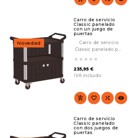
hospitales,
comedores, colegios,
industria, etc.
Carro de servicio
Classic panelado
con un juego de
puertas
Carro de servicio
Novedad
Classic panelado por
3 lados y con 2





puertas. Diseñado
235,95 €
para su uso en
IVA incluido
lugares cara al
público. Resistente y
Precio
duradero. Ideal para
el transporte de




material en hoteles,
hospitales,
comedores, colegios,
Carro de servicio
Classic panelado
industria, etc.
con dos juegos de
puertas