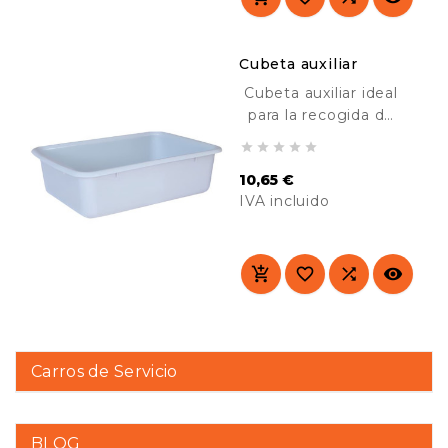
Cubeta auxiliar
Cubeta auxiliar ideal
para la recogida de
platos, vasos, etc. en





el comedor. Perfecta
10,65 €
para comedores,
IVA incluido
colegios, hoteles,
etc.
Precio




Carros de Servicio
BLOG