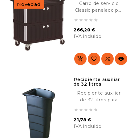
Carro de servicio
Novedad
Classic panelado por
3 lados y con 4





puertas. Diseñado
266,20 €
para su uso en
IVA incluido
lugares cara al
público. Resistente y
Precio
duradero. Ideal para
el transporte de




material en hoteles,
hospitales,
comedores, colegios,
Recipiente auxiliar
de 32 litros
industria, etc.
Recipiente auxiliar
de 32 litros para
nuestros carros de





servicio. Ideal para la
21,78 €
recogida de
IVA incluido
residuos, cubiertos,
etc. Perfecto para
Precio