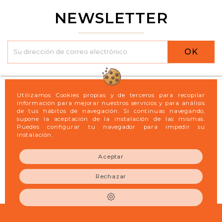
NEWSLETTER
OK

Logint21
Utilizamos Cookies propias y de terceros para recopilar
información para mejorar nuestros servicios y para análisis
de tus hábitos de navegación. Si continuas navegando,

Legal
supone la aceptación de la instalación de las mismas.
Puedes configurar tu navegador para impedir su
instalación.

Mi cuenta
Aceptar

Información de la tienda
Rechazar
© 2026 - LogintXXI S.L. - Productos para la Limpieza