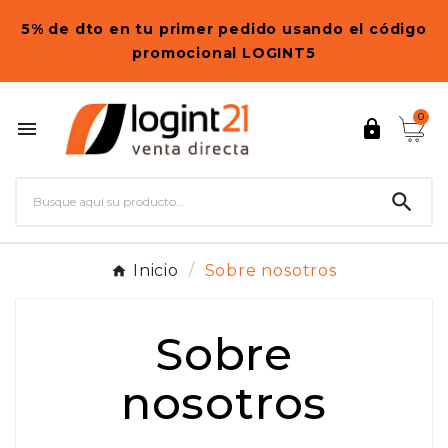
5% de dto en tu primer pedido usando el código
promocional LOGINT5
0



Inicio
Sobre nosotros
Sobre
nosotros