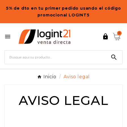
5% de dto en tu primer pedido usando el código
promocional LOGINT5
0



Inicio
Aviso legal
AVISO LEGAL