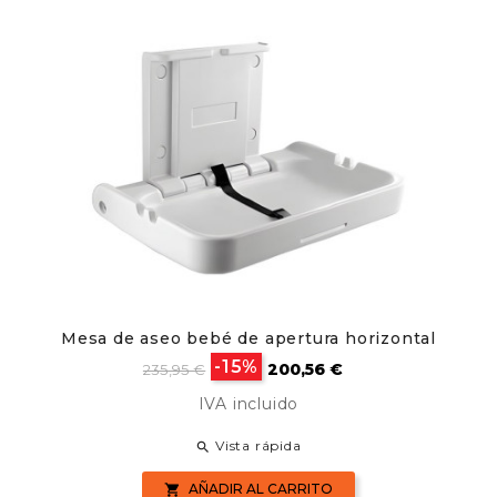
Mesa de aseo bebé de apertura horizontal
Precio
Precio
-15%
200,56 €
235,95 €
base
IVA incluido
Vista rápida

AÑADIR AL CARRITO
