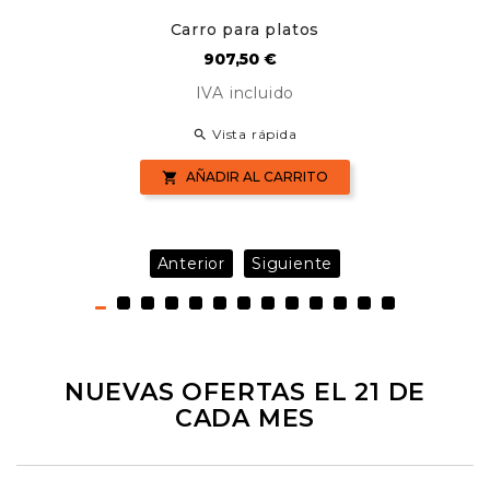
Carro para platos
Precio
907,50 €
IVA incluido
Vista rápida

AÑADIR AL CARRITO

Anterior
Siguiente
NUEVAS OFERTAS EL 21 DE
CADA MES