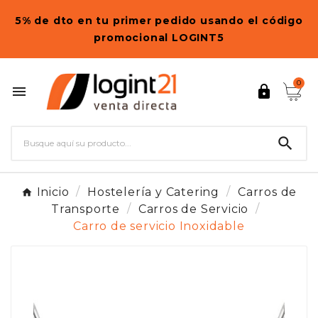
5% de dto en tu primer pedido usando el código
promocional LOGINT5
0



Inicio
Hostelería y Catering
Carros de
Transporte
Carros de Servicio
Carro de servicio Inoxidable