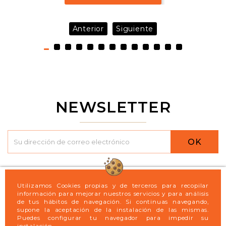
Anterior
Siguiente
NEWSLETTER
OK

Logint21
Utilizamos Cookies propias y de terceros para recopilar
información para mejorar nuestros servicios y para análisis
de tus hábitos de navegación. Si continuas navegando,

Legal
supone la aceptación de la instalación de las mismas.
Puedes configurar tu navegador para impedir su