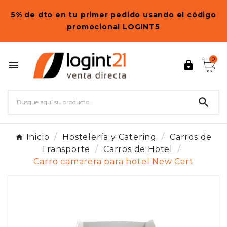
5% de dto en tu primer pedido usando el código
promocional LOGINT5
0



Inicio
Hostelería y Catering
Carros de
Transporte
Carros de Hotel
Carro camarera para hotel New Cart