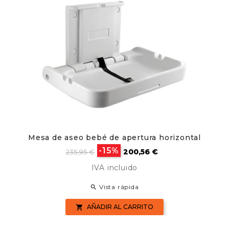
Mesa de aseo bebé de apertura horizontal
Precio
Precio
-15%
200,56 €
235,95 €
base
IVA incluido
Vista rápida

AÑADIR AL CARRITO
