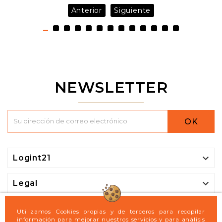
Anterior
Siguiente
NEWSLETTER
OK

Logint21

Legal

Mi cuenta
Utilizamos Cookies propias y de terceros para recopilar
información para mejorar nuestros servicios y para análisis