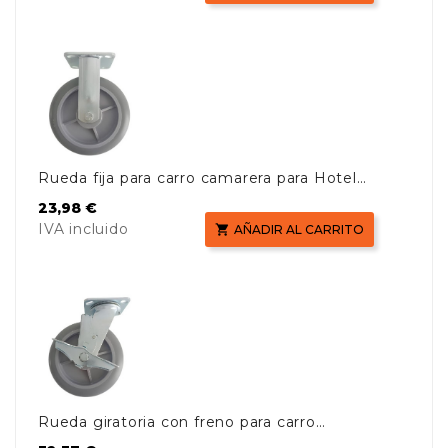
Rueda fija para carro camarera para Hotel
New cart
Precio
23,98 €
IVA incluido

AÑADIR AL CARRITO
Rueda giratoria con freno para carro
camarera para hotel New Cart