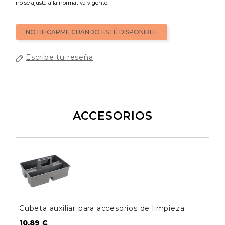
no se ajusta a la normativa vigente.
NOTIFICARME CUANDO ESTÉ DISPONIBLE
Escribe tu reseña
ACCESORIOS
Cubeta auxiliar para accesorios de limpieza
Precio
10,89 €