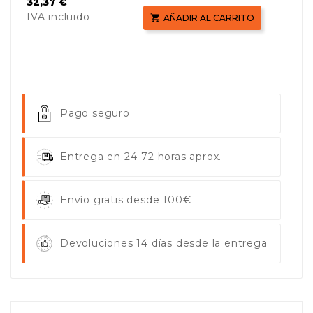
Precio
32,37 €
IVA incluido

AÑADIR AL CARRITO
Pago seguro
Entrega en 24-72 horas aprox.
Envío gratis desde 100€
Devoluciones 14 días desde la entrega