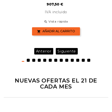
Precio
907,50 €
IVA incluido
Vista rápida

AÑADIR AL CARRITO

Anterior
Siguiente
NUEVAS OFERTAS EL 21 DE
CADA MES