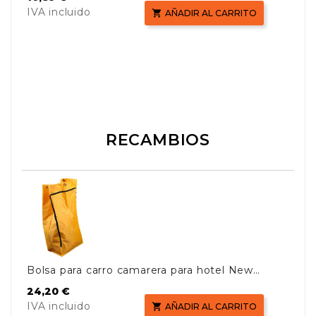
IVA incluido

AÑADIR AL CARRITO
RECAMBIOS
Bolsa para carro camarera para hotel New
Cart
Precio
24,20 €
IVA incluido

AÑADIR AL CARRITO