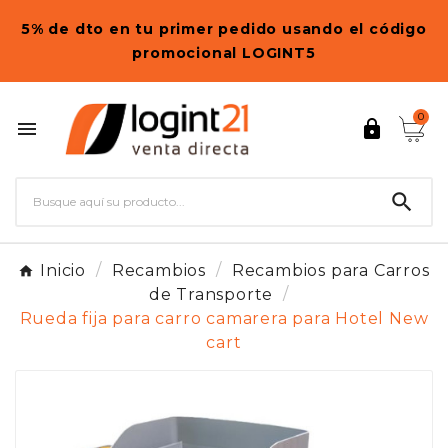
5% de dto en tu primer pedido usando el código
promocional LOGINT5
0



Inicio
Recambios
Recambios para Carros
de Transporte
Rueda fija para carro camarera para Hotel New
cart