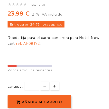





Reseña(0)
23,98 €
21% IVA incluido
Entrega en 24-72 horas aprox.
Rueda fija para el carro camarera para Hotel New
cart
ref. AF08172
.
Pocos
artículos restantes
Cantidad :
AÑADIR AL CARRITO
