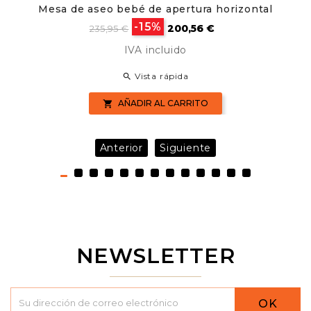
Mesa de aseo bebé de apertura horizontal
Precio
Precio
-15%
200,56 €
235,95 €
base
IVA incluido
Vista rápida

AÑADIR AL CARRITO

Anterior
Siguiente
NEWSLETTER
OK