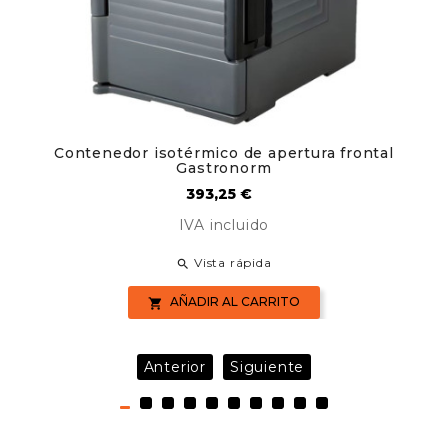
Contenedor isotérmico de apertura frontal
Gastronorm
Precio
393,25 €
IVA incluido
Vista rápida

AÑADIR AL CARRITO

Anterior
Siguiente