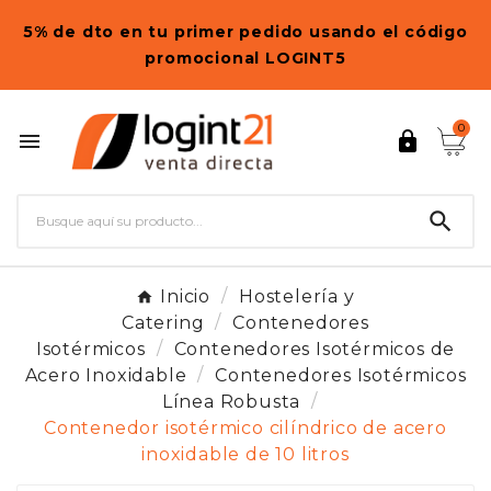
5% de dto en tu primer pedido usando el código
promocional LOGINT5
0



Inicio
Hostelería y
Catering
Contenedores
Isotérmicos
Contenedores Isotérmicos de
Acero Inoxidable
Contenedores Isotérmicos
Línea Robusta
Contenedor isotérmico cilíndrico de acero
inoxidable de 10 litros