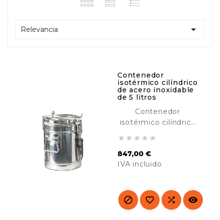

Relevancia
Contenedor
isotérmico cilíndrico
de acero inoxidable
de 5 litros
Contenedor
isotérmico cilíndrico
de acero inoxidable





de 5 litros, diseñado
847,00 €
para transportar y
IVA incluido
mantener comidas
calientes o frías.
Precio
Ideal para catering,
hoteles, buffet, etc.



