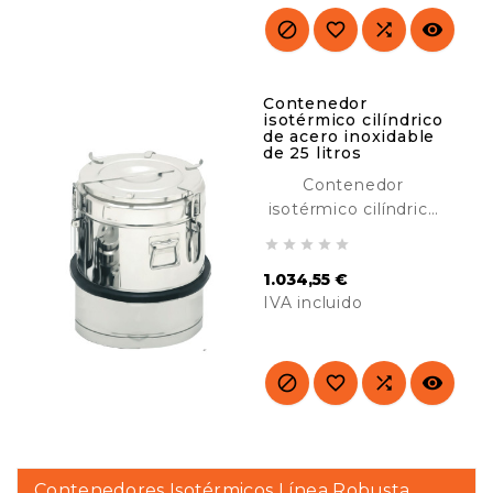
o frías. Ideal para
catering, hoteles,




buffet, etc.
Contenedor
isotérmico cilíndrico
de acero inoxidable
de 25 litros
Contenedor
isotérmico cilíndrico
de acero inoxidable





de 25 litros, diseñado
1.034,55 €
para transportar y
IVA incluido
calientes o frías.
Ideal para catering,
Precio
hoteles, buffet, etc.




Contenedores Isotérmicos Línea Robusta