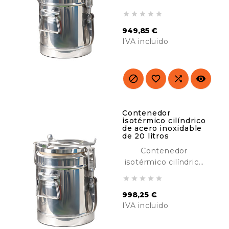
de acero inoxidable





de 15 litros, diseñado
949,85 €
para transportar y
IVA incluido
mantener calientes
o frías. Ideal para
Precio
catering, hoteles,
buffet, etc.




Contenedor
isotérmico cilíndrico
de acero inoxidable
de 20 litros
Contenedor
isotérmico cilíndrico
de acero inoxidable





de 20 litros,
998,25 €
diseñado para
IVA incluido
transportar y
mantener calientes
Precio