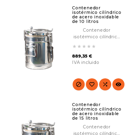
Contenedor
isotérmico cilíndrico
de acero inoxidable
de 10 litros
Contenedor
isotérmico cilíndrico
de acero inoxidable





de 10 litros, diseñado
889,35 €
para transportar y
IVA incluido
mantener comidas
calientes o frías.
Precio
Ideal para catering,
hoteles, buffet, etc.




Contenedor
isotérmico cilíndrico
de acero inoxidable
de 15 litros
Contenedor
isotérmico cilíndrico