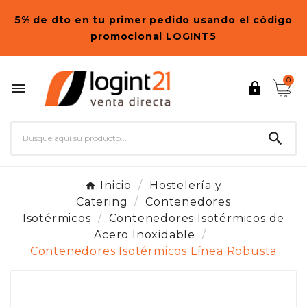
5% de dto en tu primer pedido usando el código
promocional LOGINT5
0



Inicio
Hostelería y
Catering
Contenedores
Isotérmicos
Contenedores Isotérmicos de
Acero Inoxidable
Contenedores Isotérmicos Línea Robusta