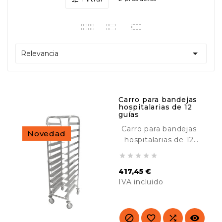

Relevancia
Carro para bandejas
hospitalarias de 12
guías
Carro para bandejas
Novedad
hospitalarias de 12
guías diseñado para





el transporte y
417,45 €
almacenaje de
IVA incluido
bandejas isotérmicas
Euronorm. Ideal para
Precio
hospitales y
residencias.



