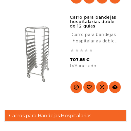
Carro para bandejas
hospitalarias doble
de 12 guías
Carro para bandejas
hospitalarias doble
de 12 guías diseñado





para el transporte y
707,85 €
almacenaje de
IVA incluido
bandejas isotérmicas
Euronorm. Ideal para
Precio
hospitales y
residencias.




Carros para Bandejas Hospitalarias