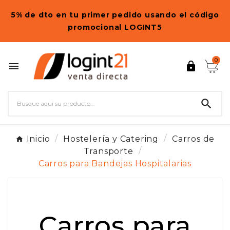
5% de dto en tu primer pedido usando el código
promocional LOGINT5
0



Inicio
Hostelería y Catering
Carros de
Transporte
Carros para Bandejas Hospitalarias
Carros para