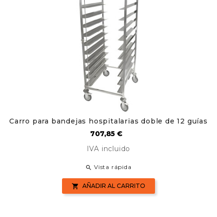
Carro para bandejas hospitalarias doble de 12 guías
Precio
707,85 €
IVA incluido
Vista rápida

AÑADIR AL CARRITO
