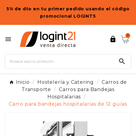
5% de dto en tu primer pedido usando el código
promocional LOGINT5
0



Inicio
Hostelería y Catering
Carros de
Transporte
Carros para Bandejas
Hospitalarias
Carro para bandejas hospitalarias de 12 guías