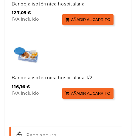
Bandeja isotérmica hospitalaria
Precio
127,05 €
IVA incluido

AÑADIR AL CARRITO
Bandeja isotérmica hospitalaria 1/2
Precio
116,16 €
IVA incluido

AÑADIR AL CARRITO
Pago seguro