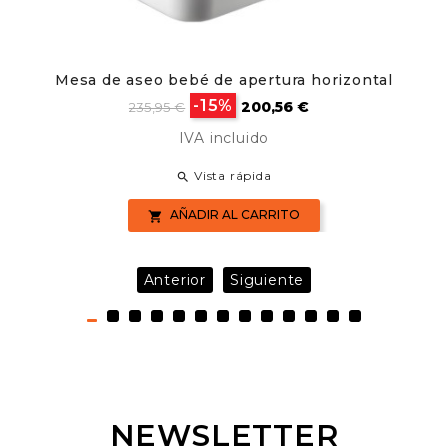
Mesa de aseo bebé de apertura horizontal
Precio
Precio
-15%
200,56 €
235,95 €
base
IVA incluido
Vista rápida

AÑADIR AL CARRITO

Anterior
Siguiente
NEWSLETTER