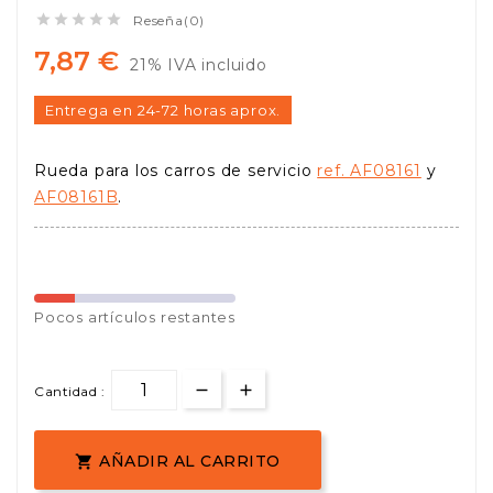





Reseña(0)
7,87 €
21% IVA incluido
Entrega en 24-72 horas aprox.
Rueda para los carros de servicio
ref. AF08161
y
AF08161B
.
Pocos
artículos restantes
Cantidad :
AÑADIR AL CARRITO
