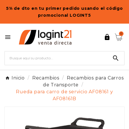
5% de dto en tu primer pedido usando el código
promocional LOGINT5
0



Inicio
Recambios
Recambios para Carros
de Transporte
Rueda para carro de servicio AF08161 y
AF08161B