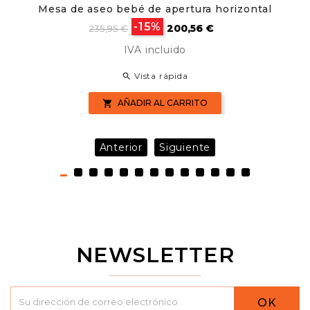
Mesa de aseo bebé de apertura horizontal
Precio
Precio
-15%
200,56 €
235,95 €
base
IVA incluido
Vista rápida

AÑADIR AL CARRITO

Anterior
Siguiente
NEWSLETTER
OK