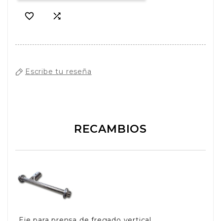


Escribe tu reseña
RECAMBIOS
Eje para prensa de fregado vertical