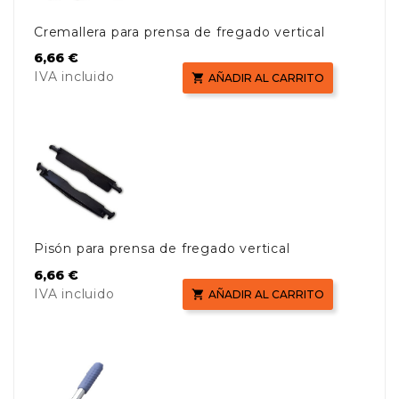
Cremallera para prensa de fregado vertical
Precio
6,66 €
IVA incluido

AÑADIR AL CARRITO
Pisón para prensa de fregado vertical
Precio
6,66 €
IVA incluido

AÑADIR AL CARRITO