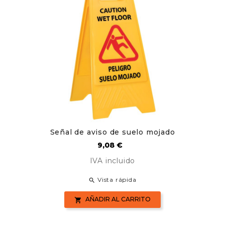
Señal de aviso de suelo mojado
Precio
9,08 €
IVA incluido
Vista rápida

AÑADIR AL CARRITO
