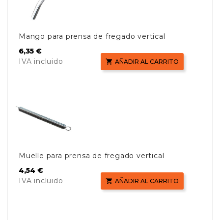
Mango para prensa de fregado vertical
Precio
6,35 €
IVA incluido

AÑADIR AL CARRITO
Muelle para prensa de fregado vertical
Precio
4,54 €
IVA incluido

AÑADIR AL CARRITO