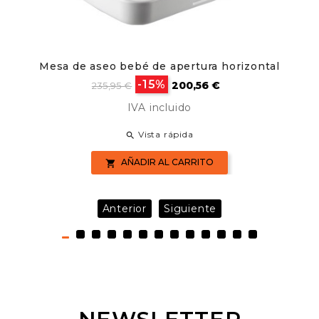
Mesa de aseo bebé de apertura horizontal
Precio
Precio
-15%
200,56 €
235,95 €
base
IVA incluido
Vista rápida

AÑADIR AL CARRITO

Anterior
Siguiente