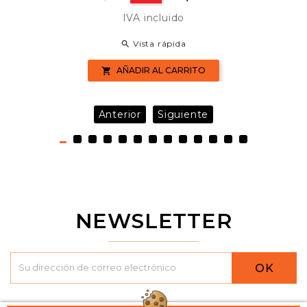
base
IVA incluido
Vista rápida

AÑADIR AL CARRITO

Anterior
Siguiente
NEWSLETTER
OK