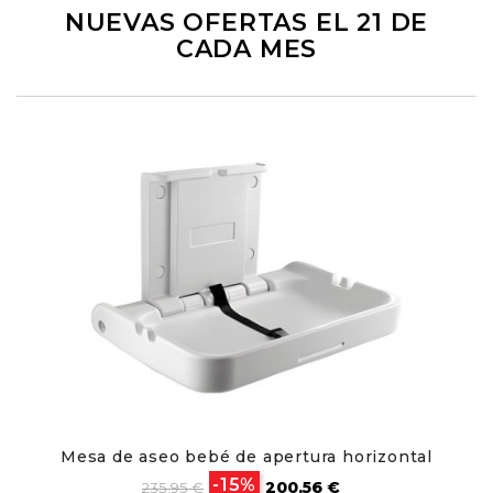
NUEVAS OFERTAS EL 21 DE
CADA MES
Mesa de aseo bebé de apertura horizontal
Precio
Precio
-15%
200,56 €
235,95 €