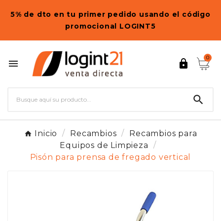
5% de dto en tu primer pedido usando el código
promocional LOGINT5
0



Inicio
Recambios
Recambios para
Equipos de Limpieza
Pisón para prensa de fregado vertical