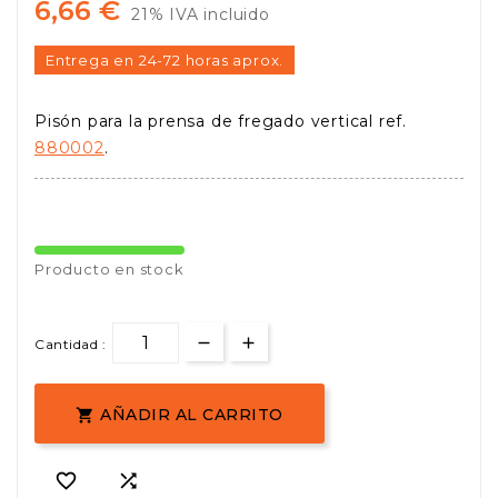
6,66 €
21% IVA incluido
Entrega en 24-72 horas aprox.
Pisón para la prensa de fregado vertical ref.
880002
.
Producto en stock
Cantidad :
AÑADIR AL CARRITO


