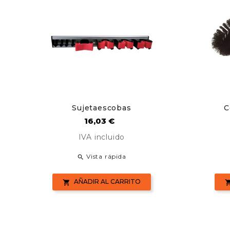
Sujetaescobas
C
Precio
16,03 €
IVA incluido
Vista rápida

AÑADIR AL CARRITO
