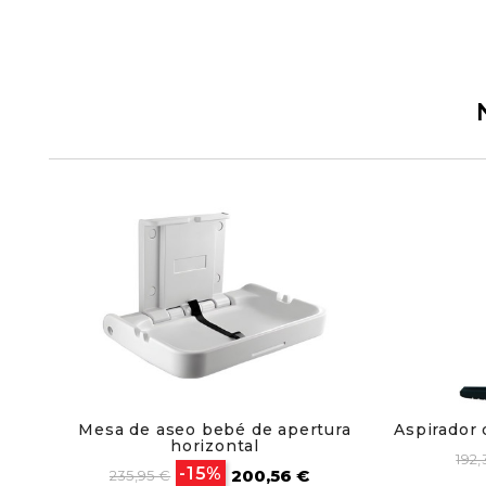
Mesa de aseo bebé de apertura
Aspirador 
horizontal
Pre
192,
Precio
Precio
-15%
200,56 €
ba
235,95 €