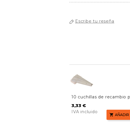
Escribe tu reseña
10 cuchillas de recambio 
rascador AF06304
Precio
3,33 €
IVA incluido

AÑADIR