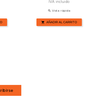
IVA incluido
Vista rápida

TO
AÑADIR AL CARRITO

ribirse