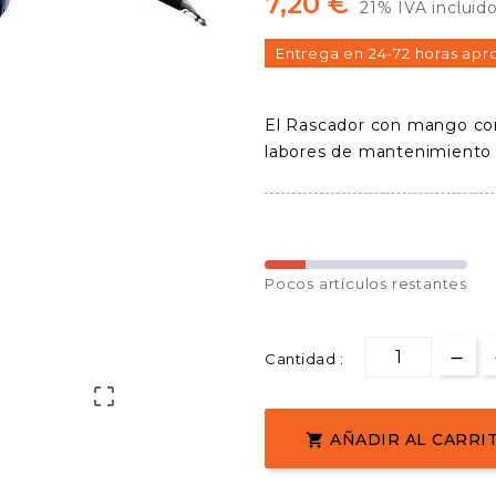
7,20 €
21% IVA incluid
Entrega en 24-72 horas apr
El Rascador con mango cort
labores de mantenimiento y
Pocos
artículos restantes
Cantidad :

AÑADIR AL CARRI
