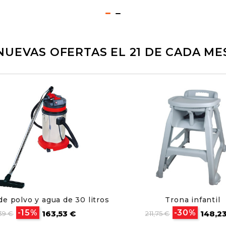
NUEVAS OFERTAS EL 21 DE CADA ME
de polvo y agua de 30 litros
Trona infantil
cio
Precio
Precio
Preci
-15%
-30%
163,53 €
148,2
39 €
211,75 €
se
base