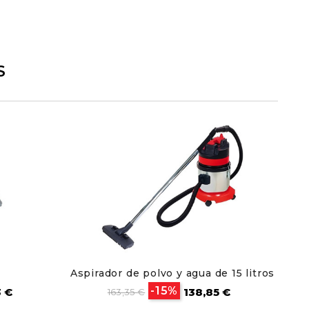
S
Aspirador de polvo y agua de 15 litros
Pla
o
Precio
Precio
-15%
3 €
138,85 €
163,35 €
base