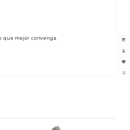
 uso que mejor convenga.



