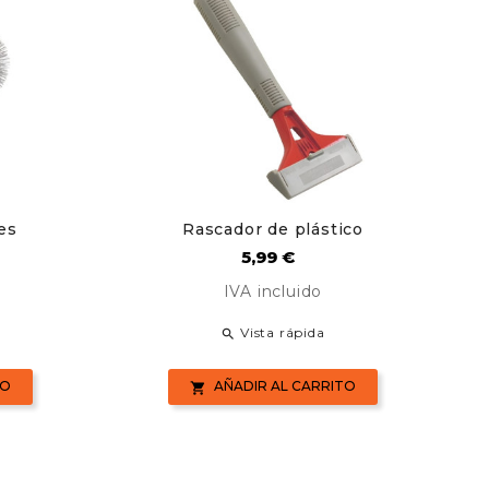
es
Rascador de plástico
Precio
5,99 €
IVA incluido
Vista rápida

TO
AÑADIR AL CARRITO
