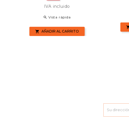
base
IVA incluido
Vista rápida

AÑADIR AL CARRITO
