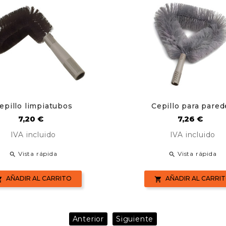
epillo limpiatubos
Cepillo para pared
Precio
Precio
7,20 €
7,26 €
IVA incluido
IVA incluido
Vista rápida
Vista rápida


AÑADIR AL CARRITO
AÑADIR AL CARRI


Anterior
Siguiente