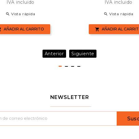
IVA incluido
IVA incluido
Vista rápida
Vista rápida


AÑADIR AL CARRITO
AÑADIR AL CARRI


Anterior
Siguiente
NEWSLETTER
Susc