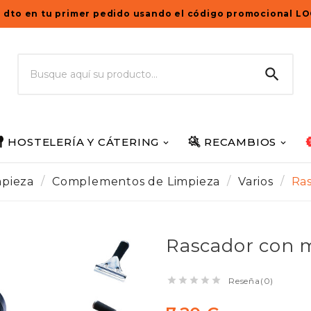
 dto en tu primer pedido usando el código promocional L

HOSTELERÍA Y CÁTERING
RECAMBIOS
mpieza
Complementos de Limpieza
Varios
Ra
Rascador con 





Reseña(0)