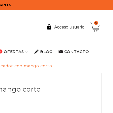
OGINT5
0

Acceso usuario
OFERTAS
BLOG
CONTACTO
scador con mango corto
mango corto