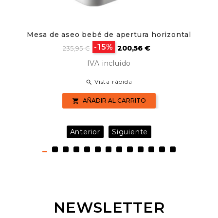
Mesa de aseo bebé de apertura horizontal
Precio
Precio
-15%
200,56 €
235,95 €
base
IVA incluido
Vista rápida

AÑADIR AL CARRITO

Anterior
Siguiente
NEWSLETTER