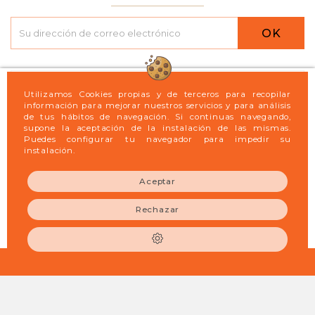
OK

Logint21
Utilizamos Cookies propias y de terceros para recopilar
información para mejorar nuestros servicios y para análisis
de tus hábitos de navegación. Si continuas navegando,

Legal
supone la aceptación de la instalación de las mismas.
Puedes configurar tu navegador para impedir su
instalación.

Mi cuenta
Aceptar

Información de la tienda
Rechazar
© 2026 - LogintXXI S.L. - Productos para la Limpieza
Profesional, la Hostelería y Catering