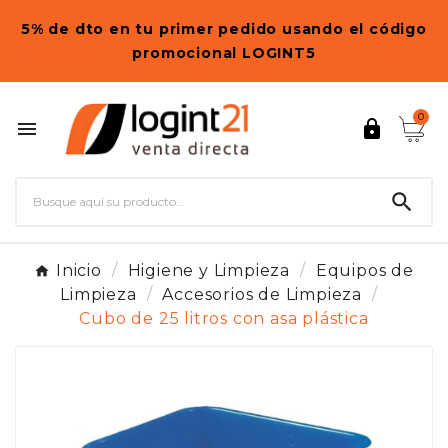
5% de dto en tu primer pedido usando el código
promocional LOGINT5
0



Inicio
Higiene y Limpieza
Equipos de
Limpieza
Accesorios de Limpieza
Cubo de 25 litros con asa plástica