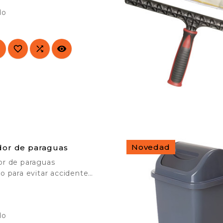
do




Novedad
or de paraguas
r de paraguas
o para evitar accidentes
ada de tiendas,

ados, centros
s, etc.
do