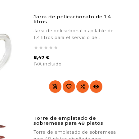
Jarra de policarbonato de 1,4
litros
Jarra de policarbonato apilable de
1,4 litros para el servicio de
bebidas. Irrompibles. Ideales para





su uso en hospitales, residencias,
8,47 €
colegios, etc.
IVA incluido
Precio




Torre de emplatado de
sobremesa para 48 platos
Torre de emplatado de sobremesa
para 48 platos diseñada para