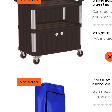
Novedad
panelado
puertas
Carro de s
por 3 lado
Diseñado 




cara al pú
235,95 €
duradero. 
IVA inclui
de materia
comedores,
Precio
etc.
Bolsa az
Novedad
carro de
Bolsa azul
carros de 
<a...



