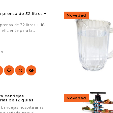
 prensa de 32 litros +
Novedad
rensa de 32 litros + 18
y eficiente para la
e grandes superficies.

pado con dos cubos y
auxiliar. Compatible con
do
nas de hasta 450 gramos.
a empresas de limpieza,
obradores, etc.




ra bandejas
Novedad
rias de 12 guías
 bandejas hospitalarias
s diseñado para el