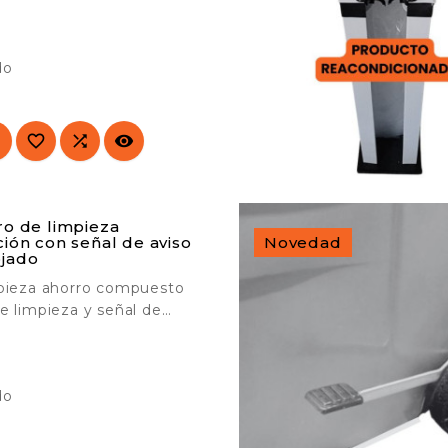
A-3 .

do




ro de limpieza
Novedad
ción con señal de aviso
jado
mpieza ahorro compuesto
e limpieza y señal de
fecto para una limpieza

y rápida de cualquier
ersátil y fácil de
do
. Ideal para empresas de
hospitales, aeropuertos,