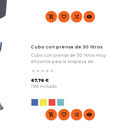
Precio




Cubo con prensa de 30 litros
Cubo con prensa de 30 litros muy
eficiente para la limpieza de
pequeñas y grandes superficies.





Equipado con una prensa de
67,76 €
fregado de hasta 350 gramos.
IVA incluido
Ideal para empresas de limpieza,
talleres, oficinas, etc.
Precio



