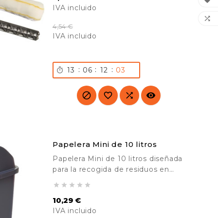

IVA incluido
del borreguito disponibles.

4,54 €
IVA incluido
Precio
Precio
base
:
:
:
13
06
12
02





Papelera Mini de 10 litros
Papelera Mini de 10 litros diseñada
para la recogida de residuos en
pequeños espacios. Ideal para





colegios, lavabos, residencias, etc.
10,29 €
IVA incluido