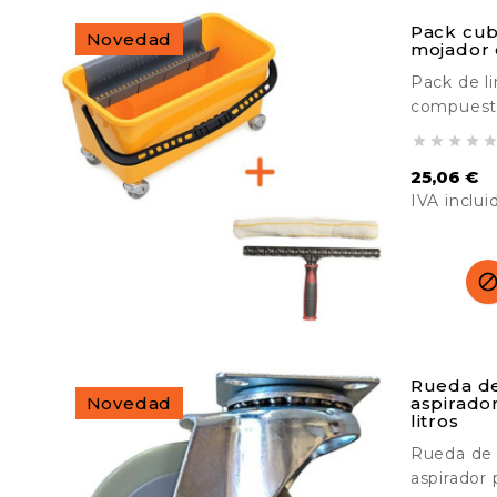
Pack cub
Novedad
mojador 
Pack de l
compuesto
mojador d




ergonómic
25,06 €
limpieza e
IVA inclui
cristales.
limpieza, 
Precio
colegios.
Rueda de
Novedad
aspirado
litros
Rueda de 
aspirador 