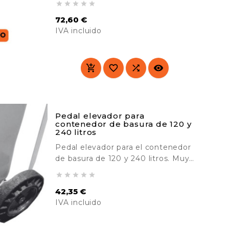





superior de la estructura que no
72,60 €
afecta al funcionamiento en
IVA incluido
absoluto. No tiene uso. Se ha
utilizado como producto de
Precio
exposición. Incluye la llave y un kit
de inicio de 200 bolsas.




Pedal elevador para
contenedor de basura de 120 y
240 litros
Pedal elevador para el contenedor
de basura de 120 y 240 litros. Muy
resistente. Ideal para hospitales,





empresas de limpieza, colegios.
42,35 €
IVA incluido
Precio