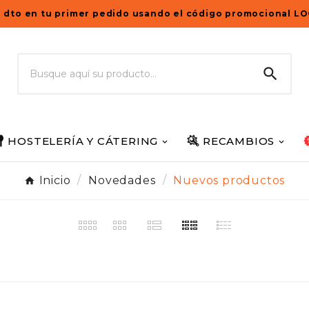
 dto en tu primer pedido usando el código promocional L

HOSTELERÍA Y CÁTERING
RECAMBIOS
Inicio
Novedades
Nuevos productos