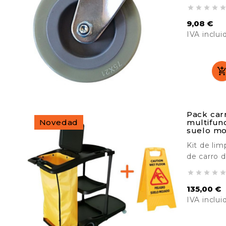
ref. BF584




9,08 €
IVA inclui
Precio
Pack car
Novedad
multifun
suelo mo
Kit de li
de carro d
aviso. Per




eficiente 
135,00 €
entorno. V
IVA inclui
maniobrar
limpieza, 
Precio
etc.