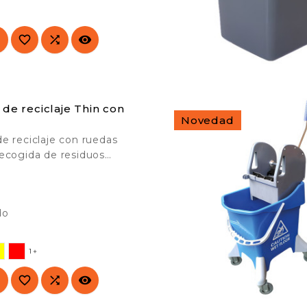




de reciclaje Thin con
Novedad
e reciclaje con ruedas
recogida de residuos
y eficiente. Posibilidad de

ases rodantes. Ideal para
blicos, colegios,
do
ivos, etc.
1




