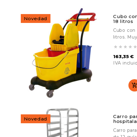
Cubo con
Novedad
18 litros
Cubo con p
litros. Mu
limpieza d




Está equi
163,35 €
otro cubo 
IVA inclui
las frego
Ideal par
Precio
talleres, 
Carro pa
Novedad
hospitala
Carro para
de 12 guía