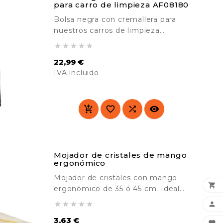
para carro de limpieza AF08180
Bolsa negra con cremallera para
nuestros carros de limpieza
multifunción modelos ref.





AF08180 , ref. <a...
22,99 €
IVA incluido
Precio




Mojador de cristales de mango
ergonómico
Mojador de cristales con mango

ergonómico de 35 ó 45 cm. Ideal
para la limpieza de superficies






acristaladas como escaparates,
3,63 €
ventanas, puertas, etc. Recambios