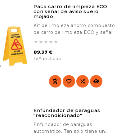
Pack carro de limpieza ECO
con señal de aviso suelo
mojado
Kit de limpieza ahorro compuesto
de carro de limpieza ECO y señal
de aviso. Perfecto para una





limpieza eficiente y rápida de
89,37 €
cualquier entorno. Ideal para evitar
IVA incluido
resbalones en superficies
húmedas. Ideal para empresas de
Precio
limpieza, hospitales, aeropuertos,
etc.




Enfundador de paraguas
"reacondicionado"
Enfundador de paraguas
automático. Tan sólo tiene un
pequeño golpe en la esquina