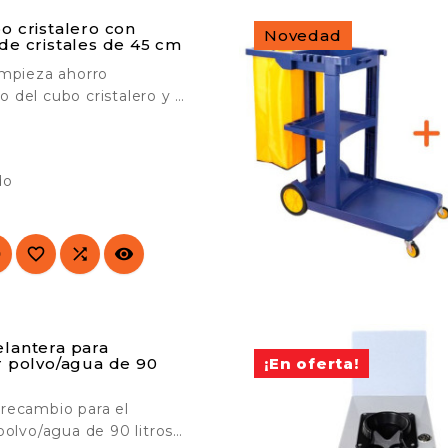
o cristalero con
Novedad
de cristales de 45 cm
impieza ahorro
 del cubo cristalero y el
e cristales con asa

a. Perfecto para una
ficiente y rápida de
do
 Ideal para empresas de
hospitales, hoteles y




lantera para
Novedad
¡En oferta!
r polvo/agua de 90
recambio para el
polvo/agua de 90 litros