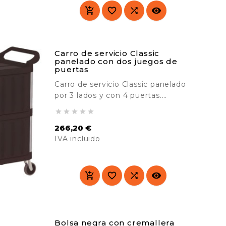




Carro de servicio Classic
panelado con dos juegos de
puertas
Carro de servicio Classic panelado
por 3 lados y con 4 puertas.
Diseñado para su uso en lugares





cara al público. Resistente y
266,20 €
duradero. Ideal para el transporte
IVA incluido
de material en hoteles, hospitales,
comedores, colegios, industria,
Precio
etc.




Bolsa negra con cremallera