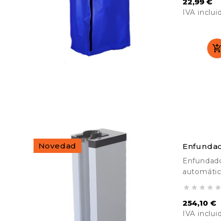
22,99 €
IVA inclui
Precio
Novedad
Enfundad
Enfundado
automátic
en la entr




supermerc
254,10 €
comerciale
IVA inclui