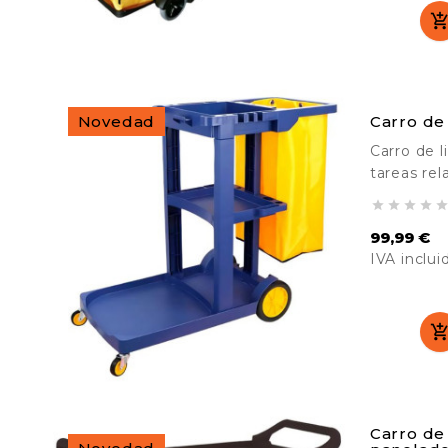
Novedad
Carro de
Carro de l
tareas rel
en hoteles




ancianos, 
99,99 €
IVA inclui
Precio
Carro de 