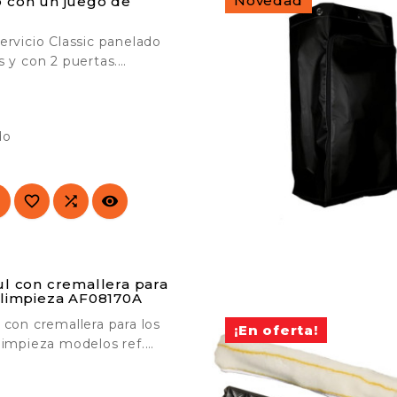
Novedad
 con un juego de
ervicio Classic panelado
s y con 2 puertas.
para su uso en lugares

blico. Resistente y
Ideal para el transporte
do
l en hoteles, hospitales,
 colegios, industria,




ul con cremallera para
 limpieza AF08170A
 con cremallera para los
Novedad
¡En oferta!
limpieza modelos ref.
