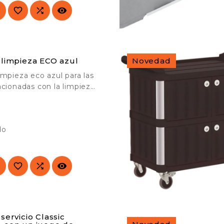




Novedad
 limpieza ECO azul
impieza eco azul para las
acionadas con la limpieza
, residencias de

grandes superficies, etc.
do




servicio Classic