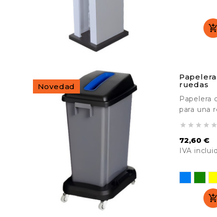
Precio
Papelera 
ruedas
Novedad
Papelera d
para una 
selectiva 




unir las b
72,60 €
centros pú
IVA inclui
polideport
Precio