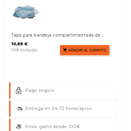
Tapa para bandeja compartimentada de
polipropileno
Precio
10,89 €
IVA incluido

AÑADIR AL CARRITO
Pago seguro
Entrega en 24-72 horas aprox.
Envío gratis desde 100€