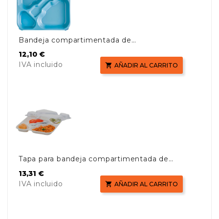
Bandeja compartimentada de
polipropileno
Precio
12,10 €
IVA incluido

AÑADIR AL CARRITO
Tapa para bandeja compartimentada de
policarbonato
Precio
13,31 €
IVA incluido

AÑADIR AL CARRITO