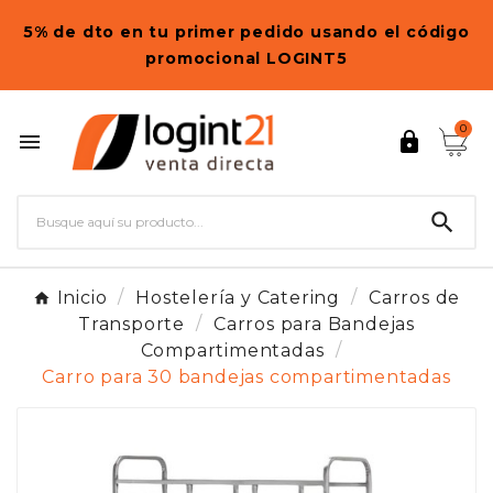
5% de dto en tu primer pedido usando el código
promocional LOGINT5
0



Inicio
Hostelería y Catering
Carros de
Transporte
Carros para Bandejas
Compartimentadas
Carro para 30 bandejas compartimentadas