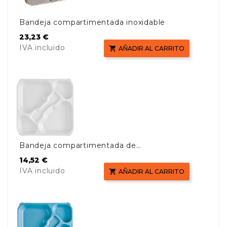
Bandeja compartimentada inoxidable
Precio
23,23 €
IVA incluido

AÑADIR AL CARRITO
Bandeja compartimentada de
policarbonato
Precio
14,52 €
IVA incluido

AÑADIR AL CARRITO