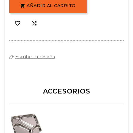
AÑADIR AL CARRITO



Escribe tu reseña
ACCESORIOS