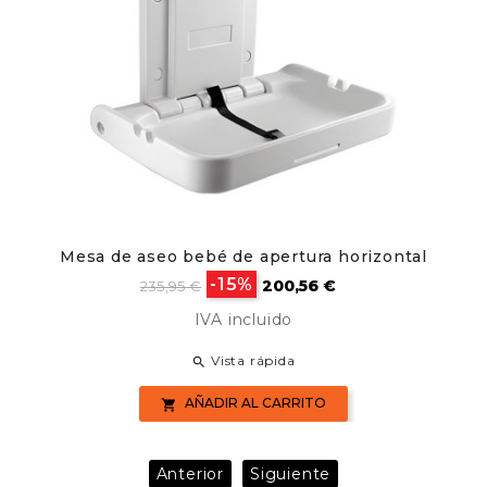
Mesa de aseo bebé de apertura horizontal
Precio
Precio
-15%
200,56 €
235,95 €
base
IVA incluido
Vista rápida

AÑADIR AL CARRITO

Anterior
Siguiente