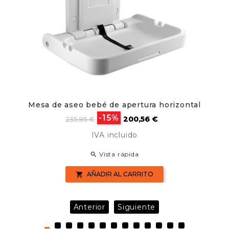
Mesa de aseo bebé de apertura horizontal
Precio
Precio
-15%
200,56 €
235,95 €
base
IVA incluido
Vista rápida

AÑADIR AL CARRITO

Anterior
Siguiente