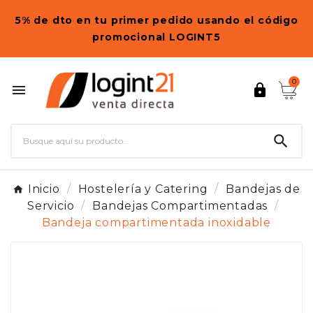
5% de dto en tu primer pedido usando el código
promocional LOGINT5
0



Inicio
Hostelería y Catering
Bandejas de
Servicio
Bandejas Compartimentadas
Bandeja compartimentada inoxidable