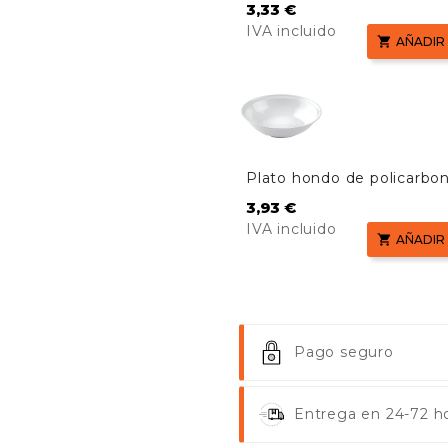
policarbonato de 17 cm
Precio
3,33 €
IVA incluido

AÑADIR
Plato hondo de policarbo
de 18 cm
Precio
3,93 €
IVA incluido

AÑADIR
Pago seguro
Entrega en 24-72 ho