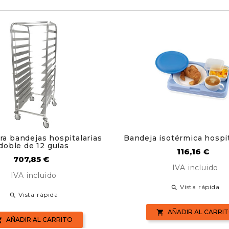
ra bandejas hospitalarias
Bandeja isotérmica hospit
doble de 12 guías
Precio
116,16 €
Precio
707,85 €
IVA incluido
IVA incluido
Vista rápida

Vista rápida

AÑADIR AL CARRI

AÑADIR AL CARRITO
