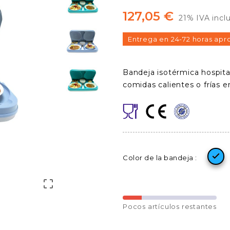
127,05 €
21% IVA incl
Entrega en 24-72 horas apr
Bandeja isotérmica hospita
comidas calientes o frías e

Color de la bandeja :

Pocos
artículos restantes