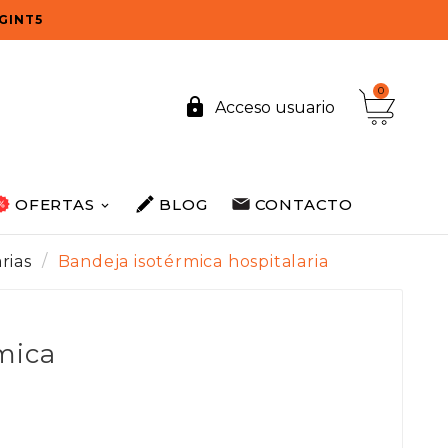
OGINT5
0

Acceso usuario
OFERTAS
BLOG
CONTACTO
rias
Bandeja isotérmica hospitalaria
mica