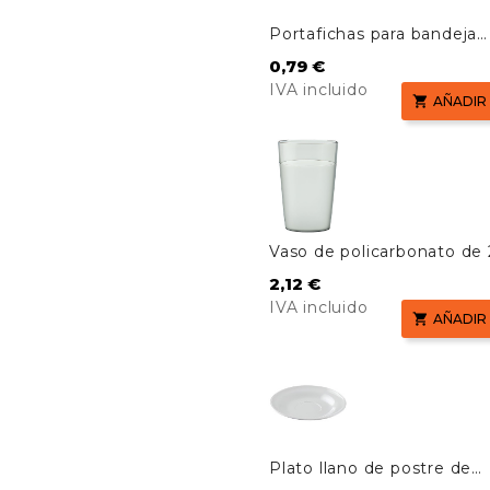
Portafichas para bandeja
hospitalaria Euronorm
Precio
0,79 €
IVA incluido

AÑADIR
Vaso de policarbonato de 2
Precio
2,12 €
IVA incluido

AÑADIR
Plato llano de postre de