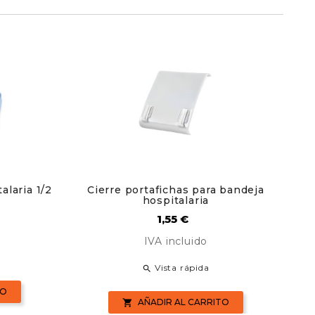
alaria 1/2
Cierre portafichas para bandeja
Por
hospitalaria
Precio
1,55 €
IVA incluido
Vista rápida

TO
AÑADIR AL CARRITO
