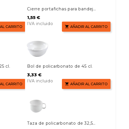
Cierre portafichas para bandeja
hospitalaria
Precio
1,55 €
IVA incluido
 AL CARRITO

AÑADIR AL CARRITO
5 cl.
Bol de policarbonato de 45 cl.
Precio
3,33 €
IVA incluido
 AL CARRITO

AÑADIR AL CARRITO
Taza de policarbonato de 32,5