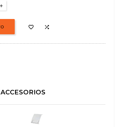


TO
ACCESORIOS