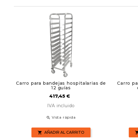
Carro para bandejas hospitalarias de
Carro pa
12 guías
Precio
417,45 €
IVA incluido
Vista rápida

AÑADIR AL CARRITO
