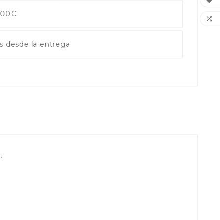

 100€

s desde la entrega
.