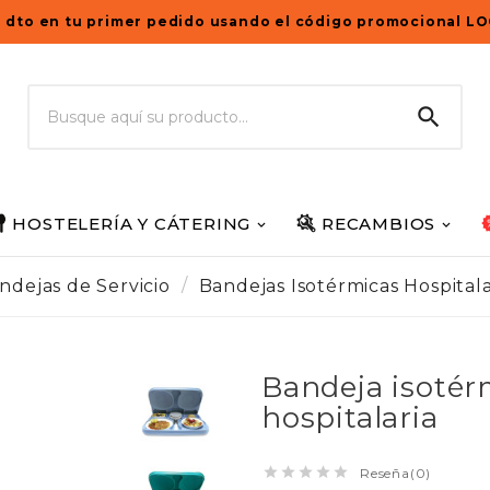
 dto en tu primer pedido usando el código promocional L

HOSTELERÍA Y CÁTERING
RECAMBIOS
ndejas de Servicio
Bandejas Isotérmicas Hospitala
Bandeja isotér
hospitalaria





Reseña(0)