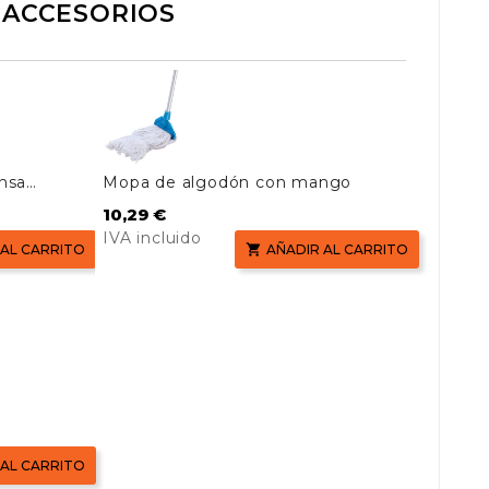
ACCESORIOS
ensa
Mopa de algodón con mango
Precio
10,29 €
IVA incluido
 AL CARRITO

AÑADIR AL CARRITO
 AL CARRITO