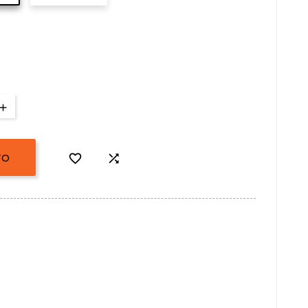


TO