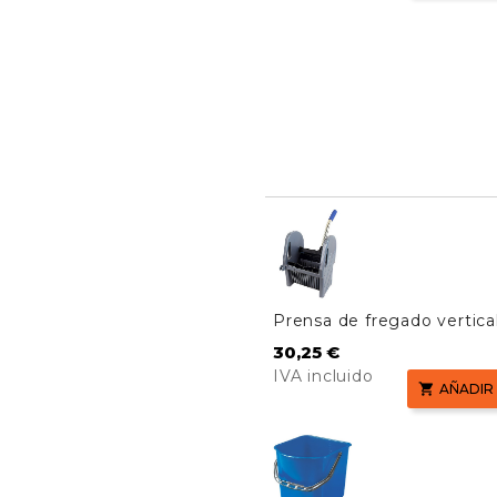
Prensa de fregado vertica
Precio
30,25 €
IVA incluido

AÑADIR