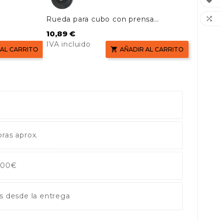

Rueda para cubo con prensa

AF08074/76
Precio
10,89 €
IVA incluido
 AL CARRITO

AÑADIR AL CARRITO
ras aprox.
 100€
s desde la entrega