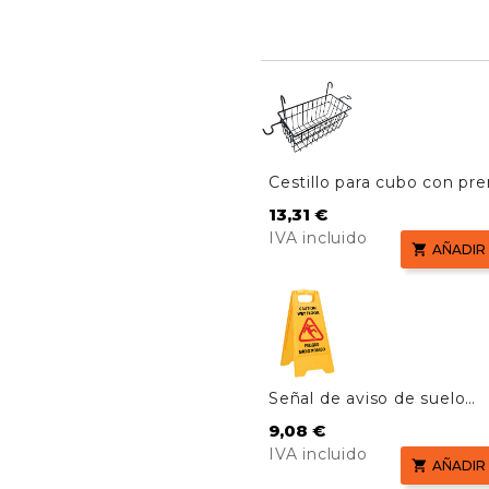
Cestillo para cubo con pr
AF08076
Precio
13,31 €
IVA incluido

AÑADIR
Señal de aviso de suelo
mojado
Precio
9,08 €
IVA incluido

AÑADIR