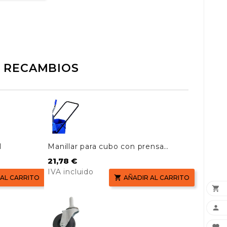
RECAMBIOS
l
Manillar para cubo con prensa
AF08076
Precio
21,78 €
IVA incluido
 AL CARRITO

AÑADIR AL CARRITO

