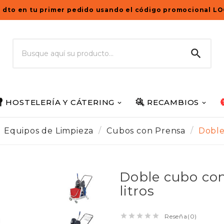
 dto en tu primer pedido usando el código promocional L

HOSTELERÍA Y CÁTERING
RECAMBIOS
Equipos de Limpieza
Cubos con Prensa
Doble
Doble cubo con
litros





Reseña(0)