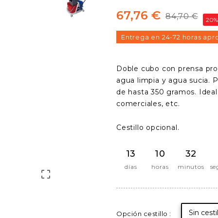
67,76 €
84,70 €
20%
Entrega en 24-72 horas apr
Doble cubo con prensa profe
agua limpia y agua sucia. 
de hasta 350 gramos. Ideal
comerciales, etc.
Cestillo opcional.
13
10
32
días
horas
minutos
se

Sin cesti
Opción cestillo :