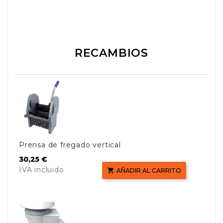
RECAMBIOS
Prensa de fregado vertical
Precio
30,25 €
IVA incluido

AÑADIR AL CARRITO