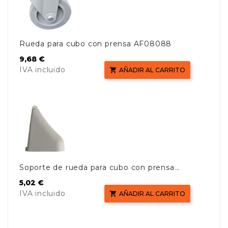
Rueda para cubo con prensa AF08088
Precio
9,68 €
IVA incluido

AÑADIR AL CARRITO
Soporte de rueda para cubo con prensa
AF08088
Precio
5,02 €
IVA incluido

AÑADIR AL CARRITO