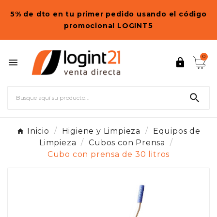
5% de dto en tu primer pedido usando el código
promocional LOGINT5
0



Inicio
Higiene y Limpieza
Equipos de
Limpieza
Cubos con Prensa
Cubo con prensa de 30 litros