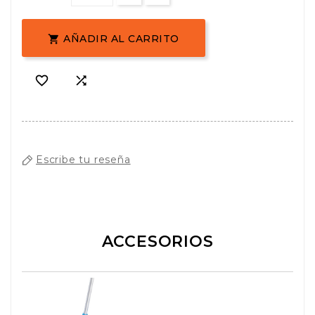
AÑADIR AL CARRITO



Escribe tu reseña
ACCESORIOS