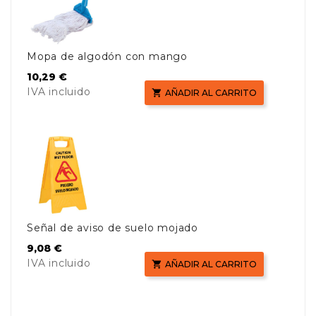
Mopa de algodón con mango
Precio
10,29 €
IVA incluido

AÑADIR AL CARRITO
Señal de aviso de suelo mojado
Precio
9,08 €
IVA incluido

AÑADIR AL CARRITO