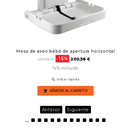
Mesa de aseo bebé de apertura horizontal
Precio
Precio
-15%
200,56 €
235,95 €
base
IVA incluido
Vista rápida

AÑADIR AL CARRITO

Anterior
Siguiente