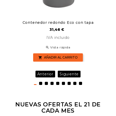
Contenedor redondo Eco con tapa
Precio
31,46 €
IVA incluido
Vista rápida

AÑADIR AL CARRITO

Anterior
Siguiente
NUEVAS OFERTAS EL 21 DE
CADA MES