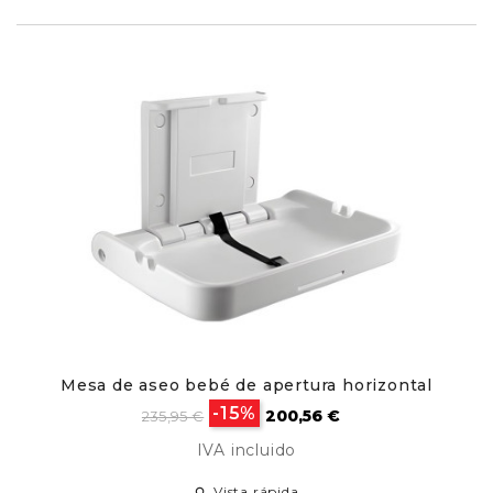
Mesa de aseo bebé de apertura horizontal
Precio
Precio
-15%
200,56 €
235,95 €
base
IVA incluido
Vista rápida
