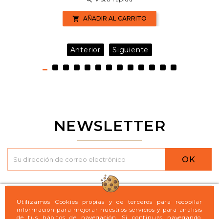
AÑADIR AL CARRITO

Anterior
Siguiente
NEWSLETTER
OK

Logint21
Utilizamos Cookies propias y de terceros para recopilar
información para mejorar nuestros servicios y para análisis
de tus hábitos de navegación. Si continuas navegando,