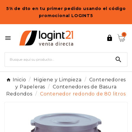
5% de dto en tu primer pedido usando el código
promocional LOGINT5
0



Inicio
Higiene y Limpieza
Contenedores
y Papeleras
Contenedores de Basura
Redondos
Contenedor redondo de 80 litros