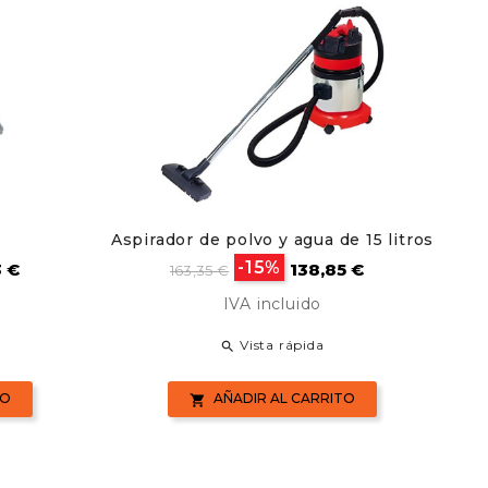
Aspirador de polvo y agua de 15 litros
Pla
o
Precio
Precio
-15%
3 €
138,85 €
163,35 €
base
IVA incluido
Vista rápida

TO
AÑADIR AL CARRITO
