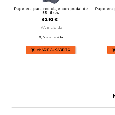
Papelera para reciclaje con pedal de
Papelera 
85 litros
Precio
62,92 €
IVA incluido
Vista rápida

AÑADIR AL CARRITO
