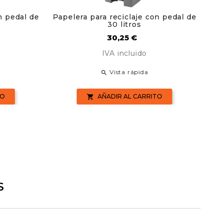
n pedal de
Papelera para reciclaje con pedal de
30 litros
Precio
30,25 €
IVA incluido
Vista rápida

TO
AÑADIR AL CARRITO

S