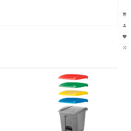



