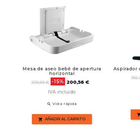
Mesa de aseo bebé de apertura
Aspirador 
horizontal
Pre
192,
Precio
Precio
-15%
200,56 €
ba
235,95 €
base
IVA incluido
Vista rápida

AÑADIR AL CARRITO
