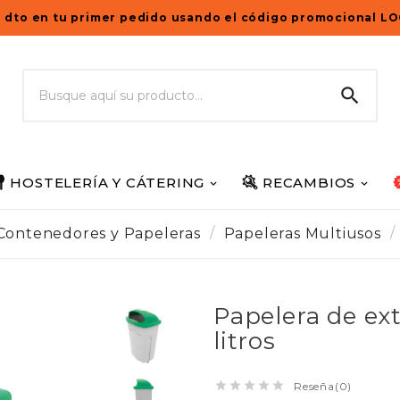
 dto en tu primer pedido usando el código promocional L

HOSTELERÍA Y CÁTERING
RECAMBIOS
Contenedores y Papeleras
Papeleras Multiusos
Papelera de ext
litros





Reseña(0)