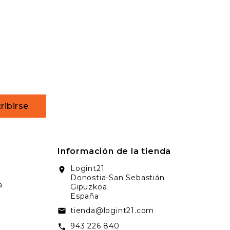
ribirse
Información de la tienda
Logint21
location_on
Donostia-San Sebastián
a
Gipuzkoa
España
tienda@logint21.com
email
943 226 840
call