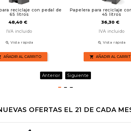
para reciclaje con pedal de
Papelera para reciclaje co
65 litros
45 litros
Precio
Precio
48,40 €
36,30 €
IVA incluido
IVA incluido
Vista rápida
Vista rápida


AÑADIR AL CARRITO
AÑADIR AL CARRI


Anterior
Siguiente
NUEVAS OFERTAS EL 21 DE CADA ME