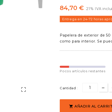
84,70 €
21% IVA inclu
Entrega en 24-72 horas apr
Papelera de exterior de 50 
como para interior. Se puede
Pocos
artículos restantes
Cantidad :

AÑADIR AL CARRI
