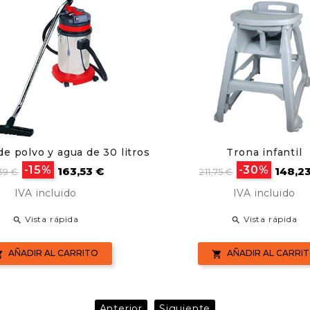
de polvo y agua de 30 litros
Trona infantil
cio
Precio
Precio
Preci
-15%
-30%
163,53 €
148,2
39 €
211,75 €
se
base
IVA incluido
IVA incluido
Vista rápida
Vista rápida


AÑADIR AL CARRITO
AÑADIR AL CARRI


Anterior
Siguiente