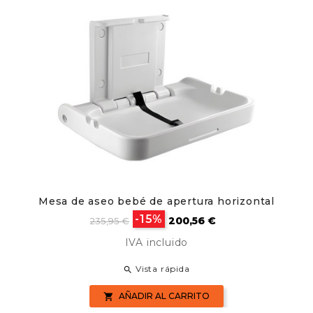
Mesa de aseo bebé de apertura horizontal
Precio
Precio
-15%
200,56 €
235,95 €
base
IVA incluido
Vista rápida

AÑADIR AL CARRITO
