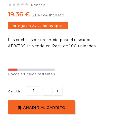





Reseña(0)
19,36 €
21% IVA incluido
Entrega en 24-72 horas aprox.
Las cuchillas de recambio para el rascador
AF06305 se vende en Pack de 100 unidades.
Pocos
artículos restantes
Cantidad :
AÑADIR AL CARRITO
