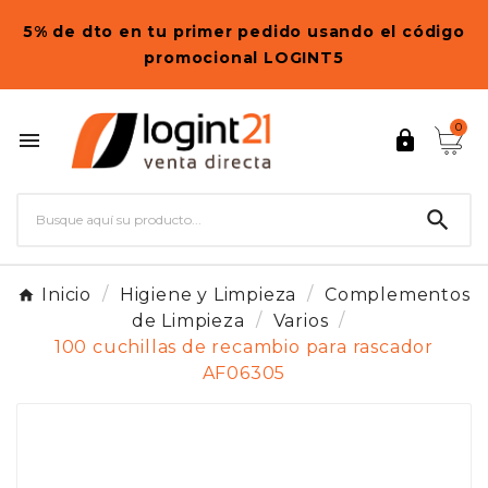
5% de dto en tu primer pedido usando el código
promocional LOGINT5
0



Inicio
Higiene y Limpieza
Complementos
de Limpieza
Varios
100 cuchillas de recambio para rascador
AF06305