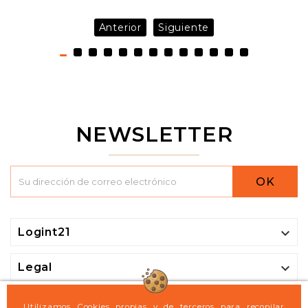
Anterior
Siguiente
NEWSLETTER
OK

Logint21

Legal

Mi cuenta
Utilizamos Cookies propias y de terceros para recopilar