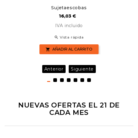
Sujetaescobas
Precio
16,03 €
IVA incluido
Vista rápida

AÑADIR AL CARRITO

Anterior
Siguiente
NUEVAS OFERTAS EL 21 DE
CADA MES