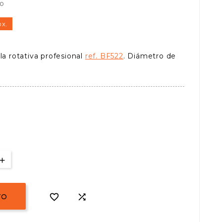
do
ox.
la rotativa profesional
ref. BF522
. Diámetro de


TO