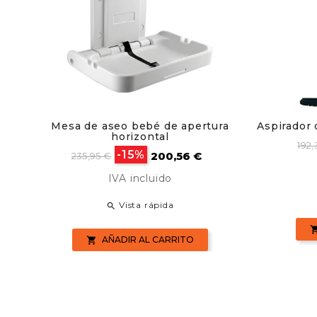
Mesa de aseo bebé de apertura
Aspirador 
horizontal
Pre
192,
Precio
Precio
-15%
200,56 €
ba
235,95 €
base
IVA incluido
Vista rápida

AÑADIR AL CARRITO
