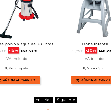
de polvo y agua de 30 litros
Trona infantil
cio
Precio
Precio
Preci
-15%
-30%
163,53 €
148,2
39 €
211,75 €
se
base
IVA incluido
IVA incluido
Vista rápida
Vista rápida


AÑADIR AL CARRITO
AÑADIR AL CARRI


Anterior
Siguiente