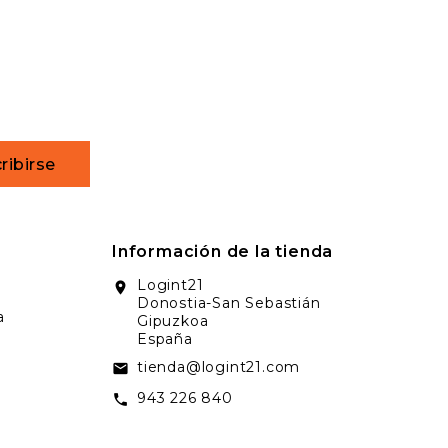
ribirse
Información de la tienda
Logint21
location_on
Donostia-San Sebastián
a
Gipuzkoa
España
tienda@logint21.com
email
943 226 840
call