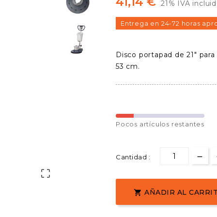
41,14 €
21% IVA inclui
Entrega en 24-72 horas apr
Disco portapad de 21" para 
53 cm.
Pocos
artículos restantes
Cantidad :

AÑADIR AL CARRI
