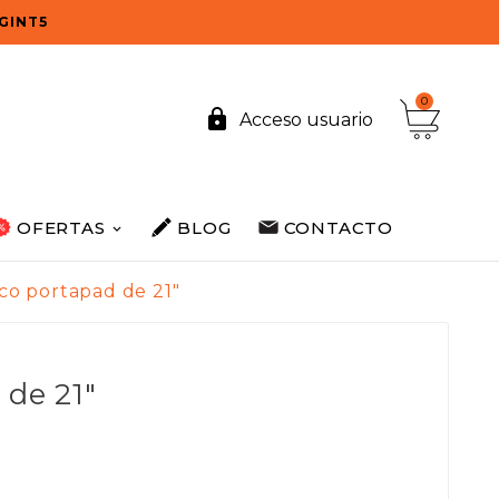
OGINT5
0

Acceso usuario
OFERTAS
BLOG
CONTACTO
co portapad de 21"
 de 21"