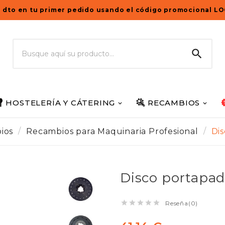
 dto en tu primer pedido usando el código promocional L

HOSTELERÍA Y CÁTERING
RECAMBIOS
ios
Recambios para Maquinaria Profesional
Dis
Disco portapad





Reseña(0)