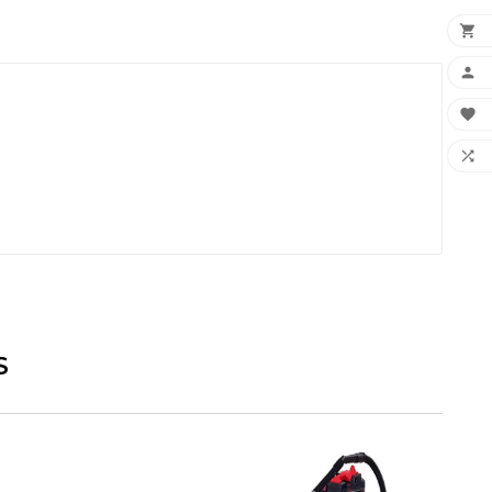




S