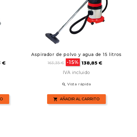
Aspirador de polvo y agua de 15 litros
Pla
o
Precio
Precio
-15%
3 €
138,85 €
163,35 €
base
IVA incluido
Vista rápida

TO
AÑADIR AL CARRITO
