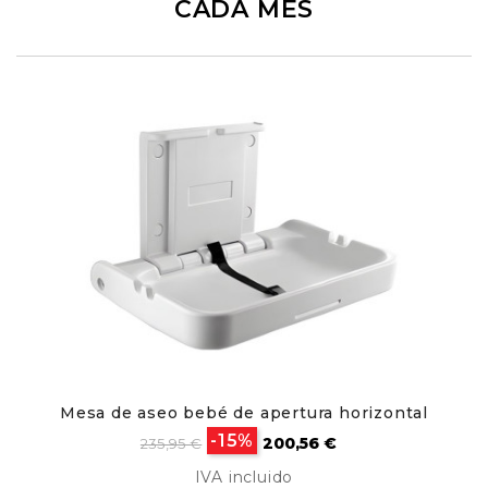
CADA MES
Mesa de aseo bebé de apertura horizontal
Precio
Precio
-15%
200,56 €
235,95 €
base
IVA incluido