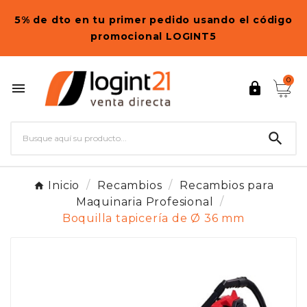
5% de dto en tu primer pedido usando el código
promocional LOGINT5
0



Inicio
Recambios
Recambios para
Maquinaria Profesional
Boquilla tapicería de Ø 36 mm