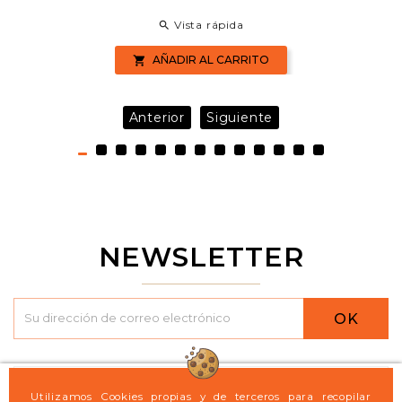
Vista rápida

AÑADIR AL CARRITO

Anterior
Siguiente
NEWSLETTER
OK

Logint21
Utilizamos Cookies propias y de terceros para recopilar