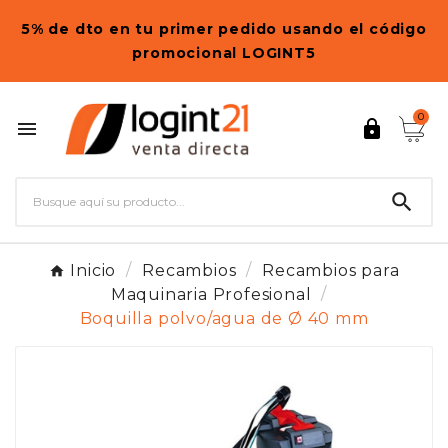
5% de dto en tu primer pedido usando el código
promocional LOGINT5
0



Inicio
Recambios
Recambios para
Maquinaria Profesional
Boquilla polvo/agua de Ø 40 mm