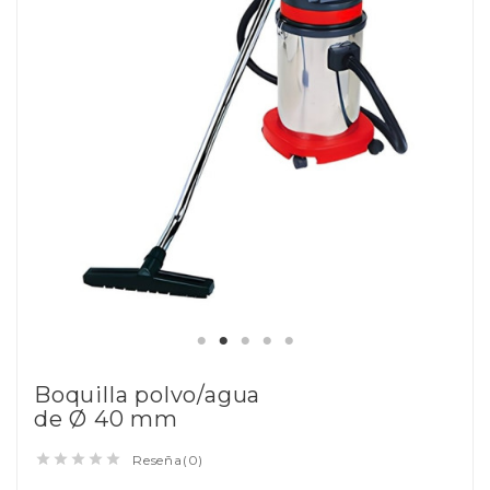
Boquilla polvo/agua
de Ø 40 mm





Reseña(0)