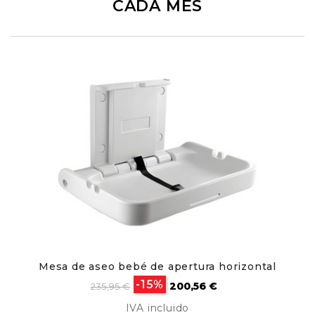
CADA MES
Mesa de aseo bebé de apertura horizontal
Precio
Precio
-15%
200,56 €
235,95 €
base
IVA incluido