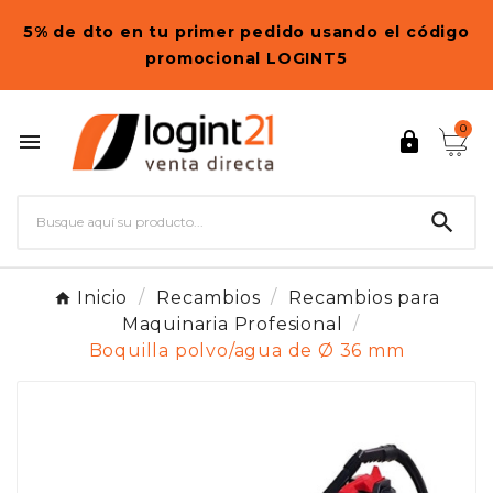
5% de dto en tu primer pedido usando el código
promocional LOGINT5
0



Inicio
Recambios
Recambios para
Maquinaria Profesional
Boquilla polvo/agua de Ø 36 mm