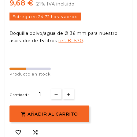
9,68 €
21% IVA incluido
Entrega en 24-72 horas aprox.
Boquilla polvo/agua de Ø 36 mm para nuestro
aspirador de 15 litros
ref. BF570
.
Producto en stock
Cantidad :
AÑADIR AL CARRITO


