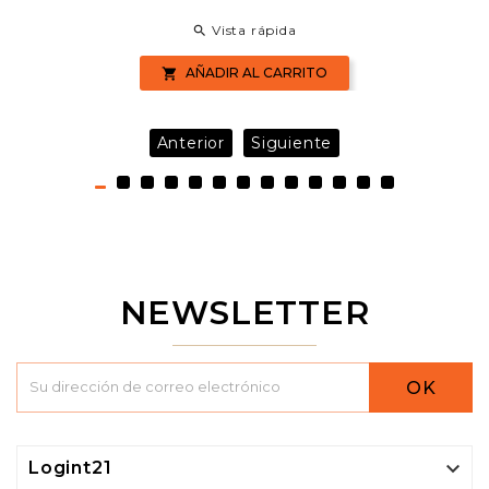
Vista rápida

AÑADIR AL CARRITO

Anterior
Siguiente
NEWSLETTER
OK

Logint21