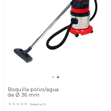
Boquilla polvo/agua
de Ø 36 mm





Reseña(0)