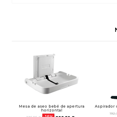
Mesa de aseo bebé de apertura
Aspirador 
horizontal
Pre
192,
Precio
Precio
-15%