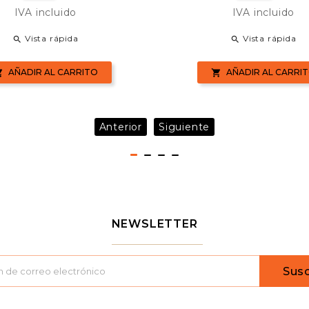
se
base
IVA incluido
IVA incluido
Vista rápida
Vista rápida


AÑADIR AL CARRITO
AÑADIR AL CARRI


Anterior
Siguiente
NEWSLETTER
Susc