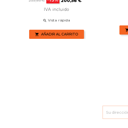
200,56 €
ba
235,95 €
base
IVA incluido
Vista rápida

AÑADIR AL CARRITO
