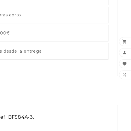
ras aprox.
 100€

s desde la entrega



ref. BF584A-3.