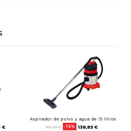
S
Aspirador de polvo y agua de 15 litros
Pla
o
Precio
Precio
-15%
3 €
138,85 €
163,35 €