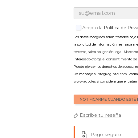
Acepto la
Política de Priv
Los datos recogidos serán tratados bajo 
la solicitud de información realizada m
terceros, salvo obligación legal. Marcand
interesado otorga el consentimiento de 
Puede ejercer los derechos de acceso, re
un mensaje a
info@logint21.com
. Podr
www.agpd.es
si considera que el tratam
NOTIFICARME CUANDO ESTÉ 
Escribe tu reseña
Pago seguro