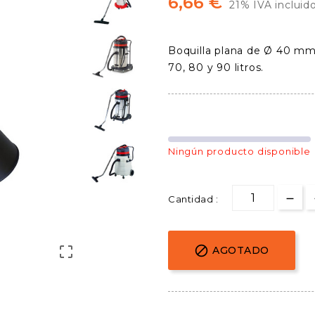
6,66 €
21% IVA incluid
Boquilla plana de Ø 40 mm
70, 80 y 90 litros.
Ningún producto disponible
Cantidad :


AGOTADO