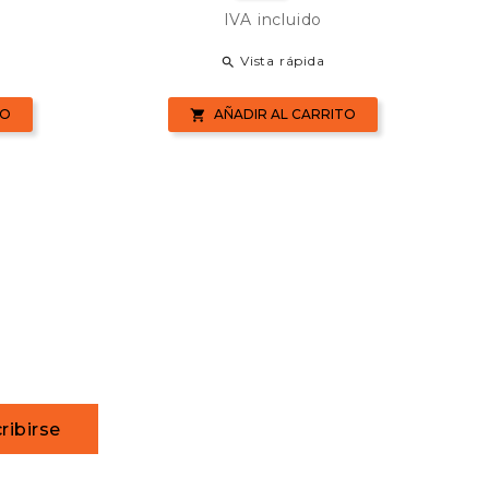
base
IVA incluido
Vista rápida

TO
AÑADIR AL CARRITO

ribirse