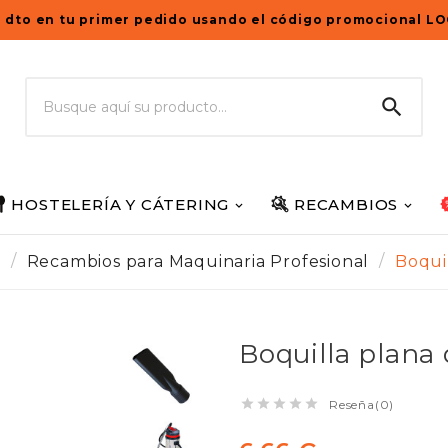
 dto en tu primer pedido usando el código promocional L

HOSTELERÍA Y CÁTERING
RECAMBIOS
s
Recambios para Maquinaria Profesional
Boqui
Boquilla plan





Reseña(0)