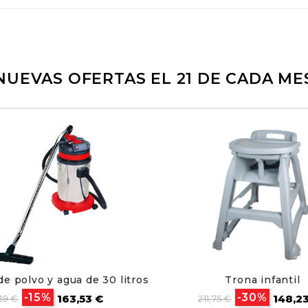
NUEVAS OFERTAS EL 21 DE CADA ME
de polvo y agua de 30 litros
Trona infantil
cio
Precio
Precio
Preci
-15%
-30%
163,53 €
148,2
39 €
211,75 €