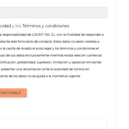
acidad
y los
Términos y condiciones
la responsabilidad de LOGINT XXI, S.L. con la finalidad de responder a
ediante este formulario de contacto. Estos datos no serán cedidos a
o la casilla de Acepto el aviso legal y los términos y condiciones el
uso de sus datos exclusivamente mientras exista relación comercial.
ctificación, portabilidad, supresión, limitación y oposición enviando
á presentar una reclamación ante la autoridad de control en
iento de los datos no se ajusta a la normativa vigente.
DISPONIBLE