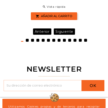
Vista rápida

AÑADIR AL CARRITO

Anterior
Siguiente
NEWSLETTER
OK

Logint21
Utilizamos Cookies propias y de terceros para recopilar