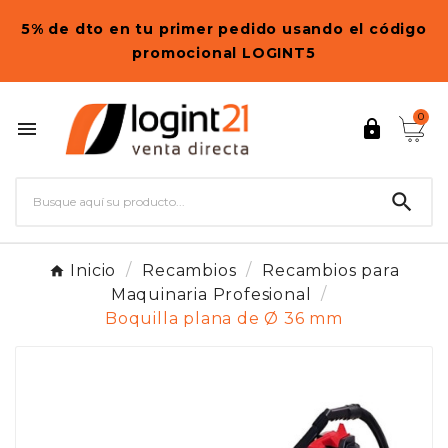
5% de dto en tu primer pedido usando el código
promocional LOGINT5
0



Inicio
Recambios
Recambios para
Maquinaria Profesional
Boquilla plana de Ø 36 mm