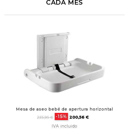
CADA MES
Mesa de aseo bebé de apertura horizontal
Precio
Precio
-15%
200,56 €
235,95 €
base
IVA incluido