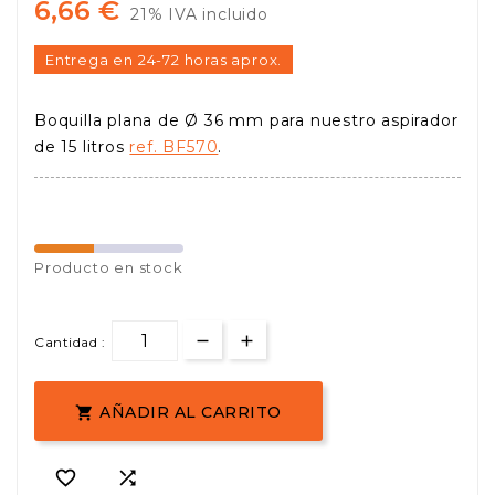
6,66 €
21% IVA incluido
Entrega en 24-72 horas aprox.
Boquilla plana de Ø 36 mm para nuestro aspirador
de 15 litros
ref. BF570
.
Producto en stock
Cantidad :
AÑADIR AL CARRITO


