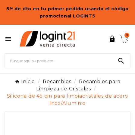
5% de dto en tu primer pedido usando el código
promocional LOGINT5
0



Inicio
Recambios
Recambios para
Limpieza de Cristales
Silicona de 45 cm para limpiacristales de acero
Inox/Aluminio