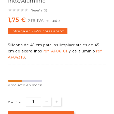
Inox/Aluminio





Reseña(0)
1,75 €
21% IVA incluido
Entrega en 24-72 horas aprox.
Silicona de 45 cm para los limpiacristales de 45
cm de acero Inox
ref. AF06101
y de aluminio
ref.
AF04318
.
Producto en stock
Cantidad :