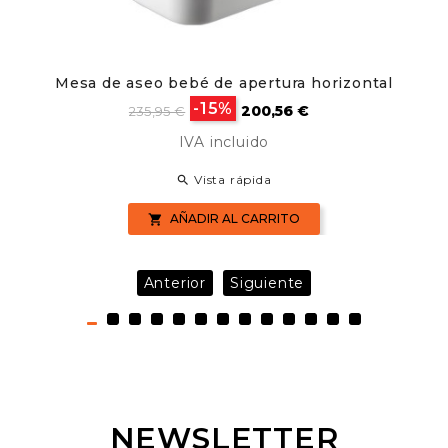
Mesa de aseo bebé de apertura horizontal
Precio
Precio
-15%
200,56 €
235,95 €
base
IVA incluido
Vista rápida

AÑADIR AL CARRITO

Anterior
Siguiente
NEWSLETTER