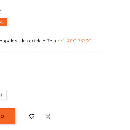
o
ox.
 papelera de reciclaje Thin
ref. REC-7333C
.


TO