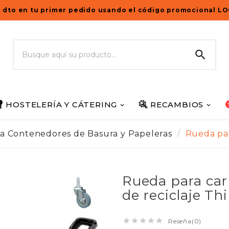
 dto en tu primer pedido usando el código promocional L

HOSTELERÍA Y CÁTERING
RECAMBIOS
a Contenedores de Basura y Papeleras
Rueda par
Rueda para car
de reciclaje Th





Reseña(0)