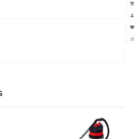




S