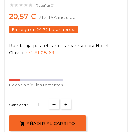





Reseña(0)
20,57 €
21% IVA incluido
Entrega en 24-72 horas aprox.
Rueda fija para el carro camarera para Hotel
Classic
ref. AF08169
.
Pocos
artículos restantes
Cantidad :
AÑADIR AL CARRITO
