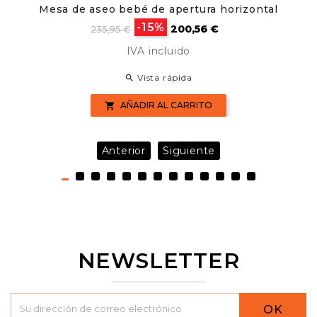
Mesa de aseo bebé de apertura horizontal
Precio
Precio
-15%
200,56 €
235,95 €
base
IVA incluido
Vista rápida

AÑADIR AL CARRITO

Anterior
Siguiente
NEWSLETTER
OK