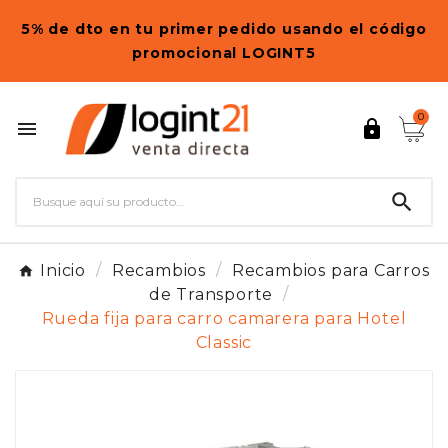
5% de dto en tu primer pedido usando el código
promocional LOGINT5
0



Inicio
Recambios
Recambios para Carros
de Transporte
Rueda fija para carro camarera para Hotel
Classic