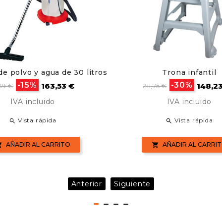
de polvo y agua de 30 litros
Trona infantil
cio
Precio
Precio
Preci
-15%
-30%
163,53 €
148,2
39 €
211,75 €
se
base
IVA incluido
IVA incluido
Vista rápida
Vista rápida


AÑADIR AL CARRITO
AÑADIR AL CARRI


Anterior
Siguiente