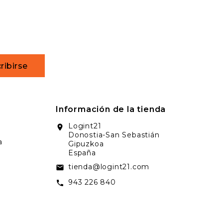
ribirse
Información de la tienda
Logint21
location_on
Donostia-San Sebastián
a
Gipuzkoa
España
tienda@logint21.com
email
943 226 840
call