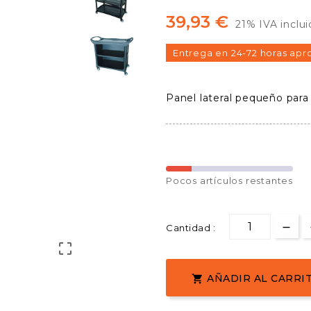
39,93 €
21% IVA inclu
Entrega en 24-72 horas apr
Panel lateral pequeño para 
Pocos
artículos restantes
Cantidad :

AÑADIR AL CARRI
