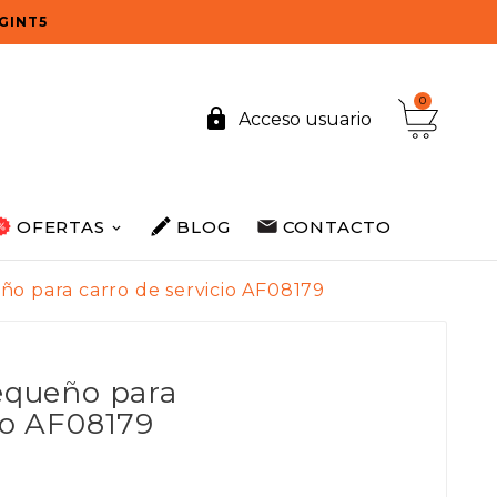
OGINT5
0

Acceso usuario
OFERTAS
BLOG
CONTACTO
ño para carro de servicio AF08179
pequeño para
io AF08179