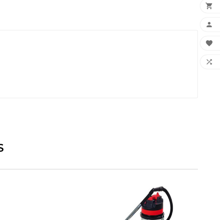




S