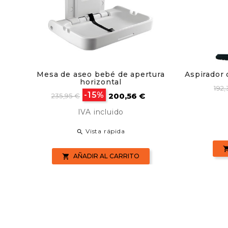
Mesa de aseo bebé de apertura
Aspirador 
horizontal
Pre
192,
Precio
Precio
-15%
200,56 €
ba
235,95 €
base
IVA incluido
Vista rápida

AÑADIR AL CARRITO
