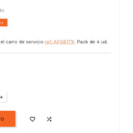
ido
ox.
el carro de servicio
ref. AF08179
. Pack de 4 ud.


TO