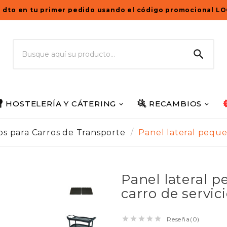
 dto en tu primer pedido usando el código promocional L

HOSTELERÍA Y CÁTERING
RECAMBIOS
s para Carros de Transporte
Panel lateral peque
Panel lateral 
carro de servic





Reseña(0)