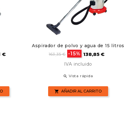
Aspirador de polvo y agua de 15 litros
Pla
o
Precio
Precio
-15%
3 €
138,85 €
163,35 €
base
IVA incluido
Vista rápida

TO
AÑADIR AL CARRITO
