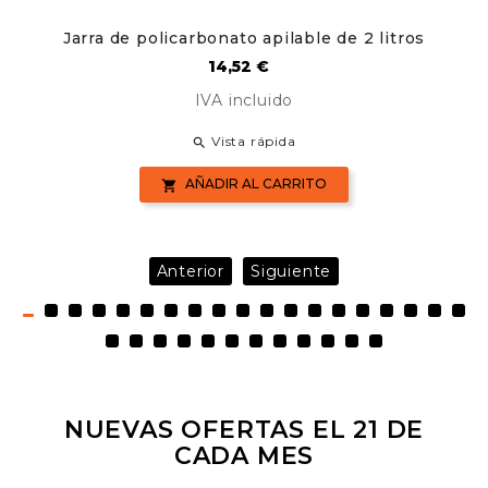
Jarra de policarbonato apilable de 2 litros
Precio
14,52 €
IVA incluido
Vista rápida

AÑADIR AL CARRITO

Anterior
Siguiente
NUEVAS OFERTAS EL 21 DE
CADA MES