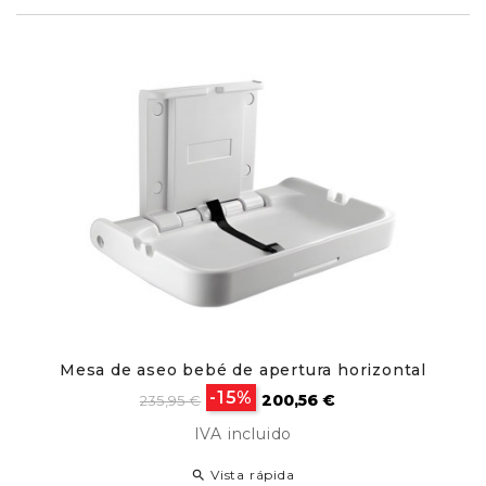
Mesa de aseo bebé de apertura horizontal
Precio
Precio
-15%
200,56 €
235,95 €
base
IVA incluido
Vista rápida
