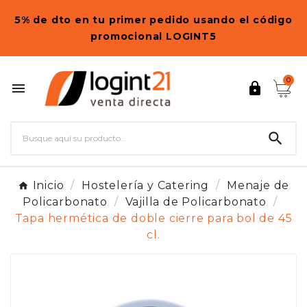
5% de dto en tu primer pedido usando el código
promocional LOGINT5
0



Inicio
Hostelería y Catering
Menaje de
Policarbonato
Vajilla de Policarbonato
Tapa hermética de doble cierre para bol de 45
cl.