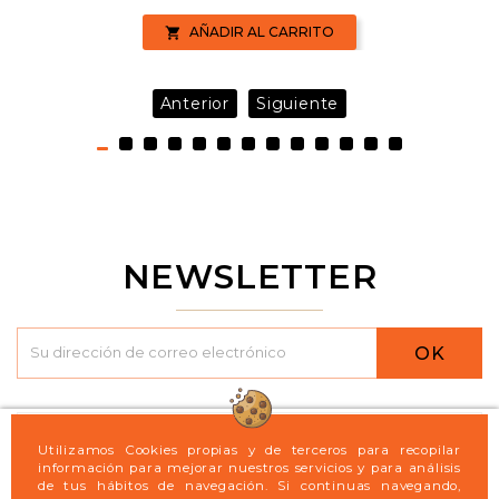
AÑADIR AL CARRITO

Anterior
Siguiente
NEWSLETTER
OK

Logint21
Utilizamos Cookies propias y de terceros para recopilar
información para mejorar nuestros servicios y para análisis
de tus hábitos de navegación. Si continuas navegando,

Legal