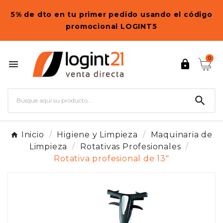
5% de dto en tu primer pedido usando el código
promocional LOGINT5
0



Inicio
Higiene y Limpieza
Maquinaria de
Limpieza
Rotativas Profesionales
Rotativa profesional de 13"