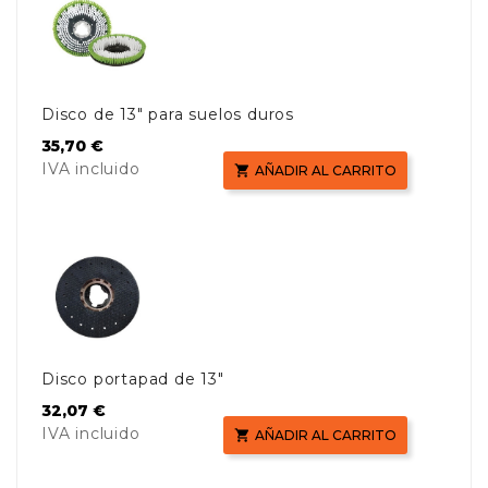
Disco de 13" para suelos duros
Precio
35,70 €
IVA incluido

AÑADIR AL CARRITO
Disco portapad de 13"
Precio
32,07 €
IVA incluido

AÑADIR AL CARRITO