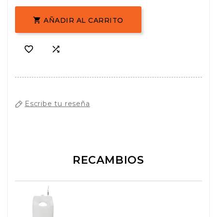
AÑADIR AL CARRITO



Escribe tu reseña
RECAMBIOS