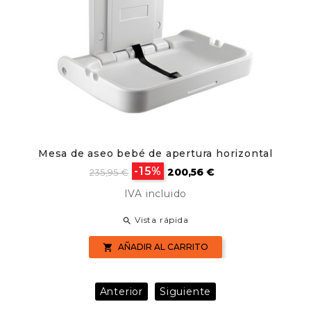
Mesa de aseo bebé de apertura horizontal
Precio
Precio
-15%
200,56 €
235,95 €
base
IVA incluido
Vista rápida

AÑADIR AL CARRITO

Anterior
Siguiente