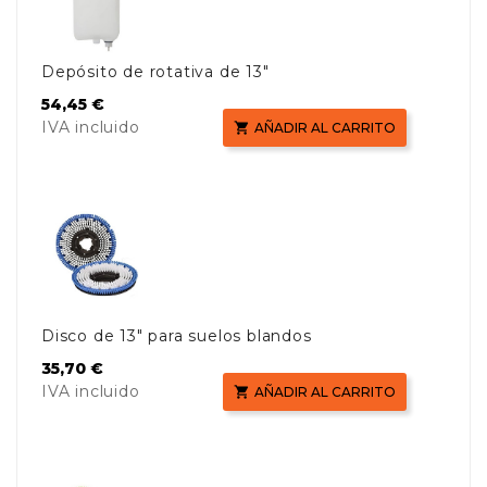
Depósito de rotativa de 13"
Precio
54,45 €
IVA incluido

AÑADIR AL CARRITO
Disco de 13" para suelos blandos
Precio
35,70 €
IVA incluido

AÑADIR AL CARRITO