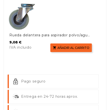
Rueda delantera para aspirador polvo/agua
de 90 litros
Precio
9,08 €
IVA incluido

AÑADIR AL CARRITO
Pago seguro
Entrega en 24-72 horas aprox.