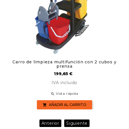
Carro de limpieza multifunción con 2 cubos y
prensa
Precio
199,65 €
IVA incluido
Vista rápida

AÑADIR AL CARRITO

Anterior
Siguiente