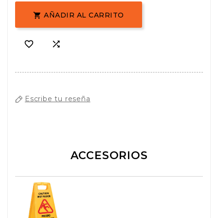
AÑADIR AL CARRITO



Escribe tu reseña
ACCESORIOS