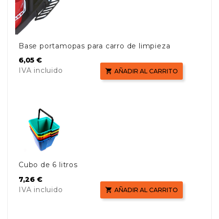
Base portamopas para carro de limpieza
Precio
6,05 €
IVA incluido

AÑADIR AL CARRITO
Cubo de 6 litros
Precio
7,26 €
IVA incluido

AÑADIR AL CARRITO