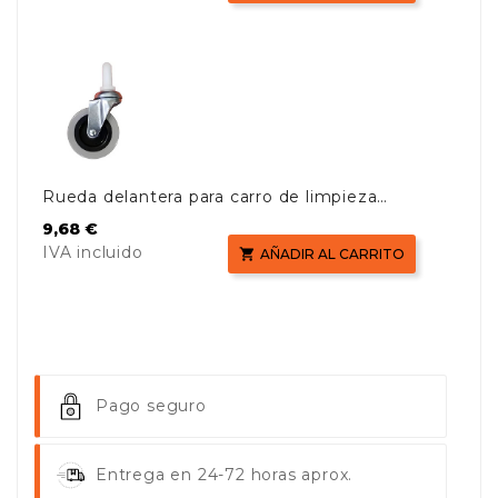
Rueda delantera para carro de limpieza
AF08180
Precio
9,68 €
IVA incluido

AÑADIR AL CARRITO
Pago seguro
Entrega en 24-72 horas aprox.