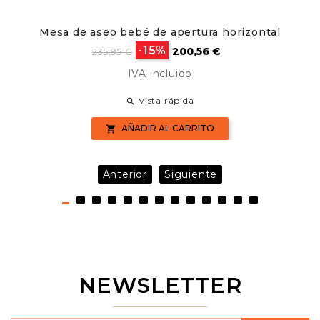
Mesa de aseo bebé de apertura horizontal
Precio
Precio
-15%
200,56 €
235,95 €
base
IVA incluido
Vista rápida

AÑADIR AL CARRITO

Anterior
Siguiente
NEWSLETTER