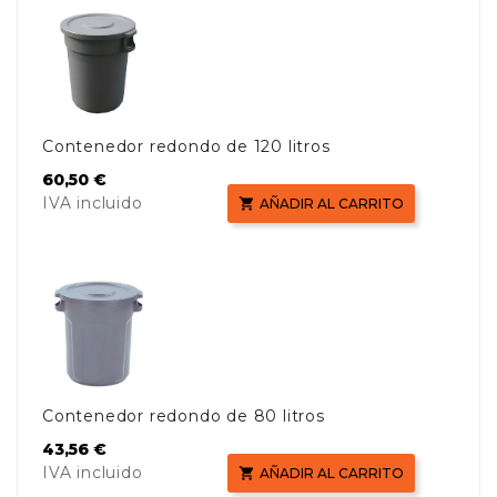
Contenedor redondo de 120 litros
Precio
60,50 €
IVA incluido

AÑADIR AL CARRITO
Contenedor redondo de 80 litros
Precio
43,56 €
IVA incluido

AÑADIR AL CARRITO