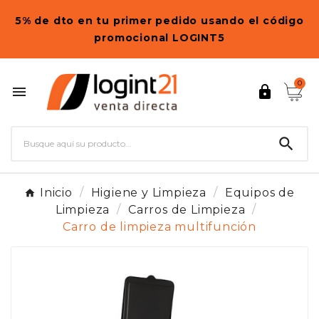
5% de dto en tu primer pedido usando el código
promocional LOGINT5
0



Inicio
Higiene y Limpieza
Equipos de
Limpieza
Carros de Limpieza
Carro de limpieza multifunción