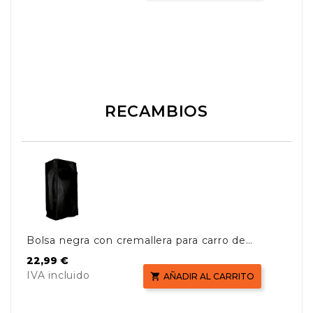
RECAMBIOS
Bolsa negra con cremallera para carro de
limpieza AF08180
Precio
22,99 €
IVA incluido

AÑADIR AL CARRITO