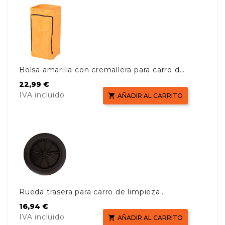
Bolsa amarilla con cremallera para carro de
limpieza AF08180
Precio
22,99 €
IVA incluido

AÑADIR AL CARRITO
Rueda trasera para carro de limpieza
AF08180
Precio
16,94 €
IVA incluido

AÑADIR AL CARRITO