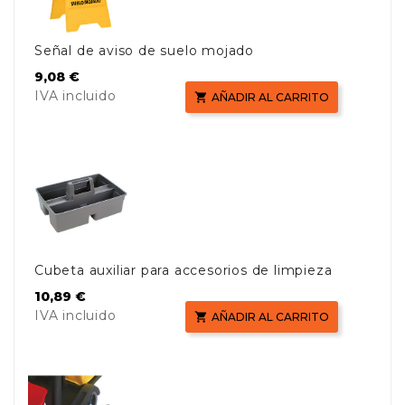
Señal de aviso de suelo mojado
Precio
9,08 €
IVA incluido

AÑADIR AL CARRITO
Cubeta auxiliar para accesorios de limpieza
Precio
10,89 €
IVA incluido

AÑADIR AL CARRITO