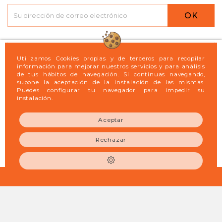
OK

Logint21
Utilizamos Cookies propias y de terceros para recopilar
información para mejorar nuestros servicios y para análisis
de tus hábitos de navegación. Si continuas navegando,

Legal
supone la aceptación de la instalación de las mismas.
Puedes configurar tu navegador para impedir su
instalación.

Mi cuenta
Aceptar

Información de la tienda
Rechazar
© 2026 - LogintXXI S.L. - Productos para la Limpieza
Profesional, la Hostelería y Catering