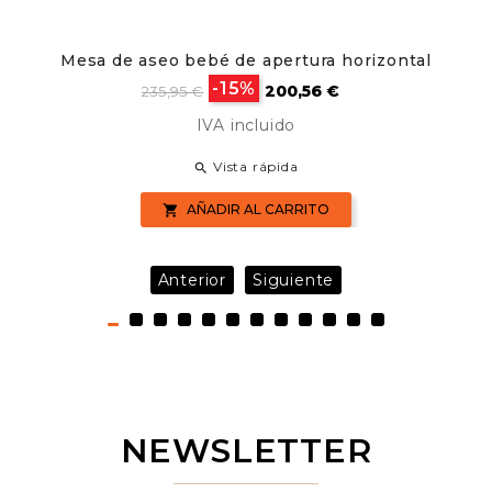
Mesa de aseo bebé de apertura horizontal
Precio
Precio
-15%
200,56 €
235,95 €
base
IVA incluido
Vista rápida

AÑADIR AL CARRITO

Anterior
Siguiente
NEWSLETTER