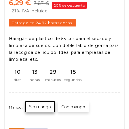
6,29 €
7,87 €
20% de descuento
21% IVA incluido
Entrega en 24-72 horas aprox.
Haragán de plástico de 55 cm para el secado y
limpieza de suelos. Con doble labio de goma para
la recogida de líquido. Ideal para empresas de
limpieza, etc.
10
13
29
14
días
horas
minutos
segundos
Sin mango
Con mango
Mango :