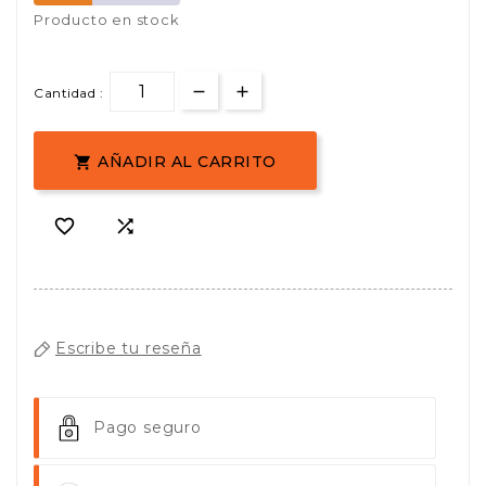
Producto en stock
Cantidad :
AÑADIR AL CARRITO



Escribe tu reseña
Pago seguro