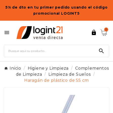
5% de dto en tu primer pedido usando el código
promocional LOGINT5
0



Inicio
Higiene y Limpieza
Complementos
de Limpieza
Limpieza de Suelos
Haragán de plástico de 55 cm