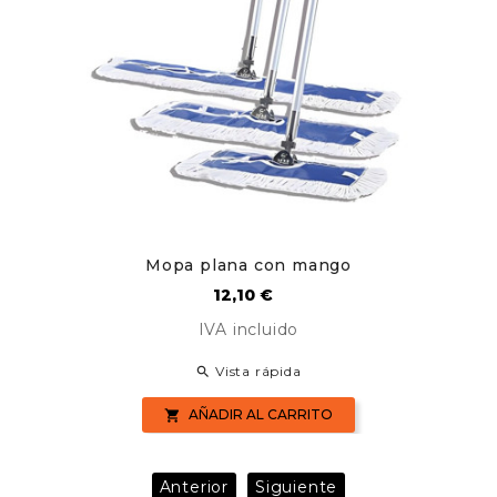
Mopa plana con mango
Precio
12,10 €
IVA incluido
Vista rápida

AÑADIR AL CARRITO

Anterior
Siguiente