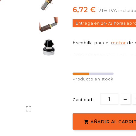
6,72 €
21% IVA incluid
Entrega en 24-72 horas apr
Escobilla para el
motor
de 
Producto en stock
Cantidad :

AÑADIR AL CARRI
