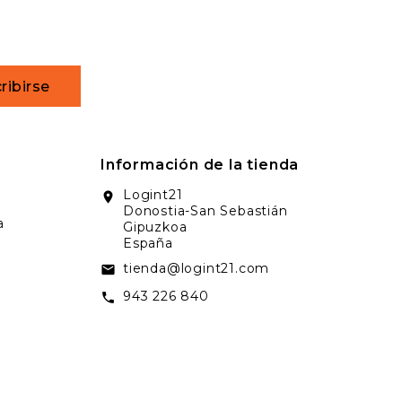
ribirse
Información de la tienda
Logint21
location_on
Donostia-San Sebastián
a
Gipuzkoa
España
tienda@logint21.com
email
943 226 840
call