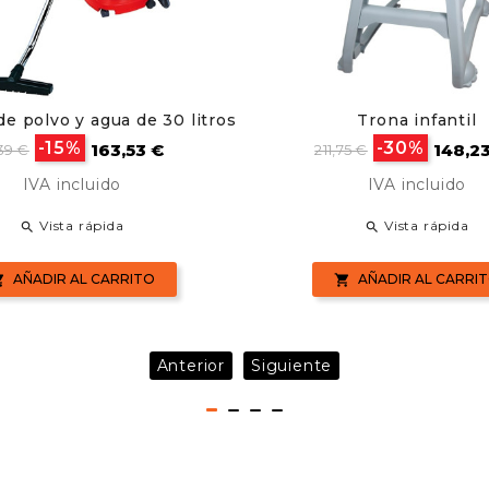
de polvo y agua de 30 litros
Trona infantil
cio
Precio
Precio
Preci
-15%
-30%
163,53 €
148,2
39 €
211,75 €
se
base
IVA incluido
IVA incluido
Vista rápida
Vista rápida


AÑADIR AL CARRITO
AÑADIR AL CARRI


Anterior
Siguiente