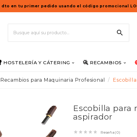
 dto en tu primer pedido usando el código promocional L

HOSTELERÍA Y CÁTERING
RECAMBIOS
Recambios para Maquinaria Profesional
Escobill
Escobilla para
aspirador





Reseña(0)