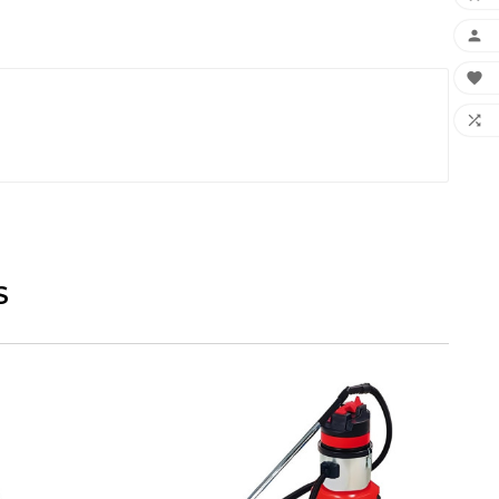



S