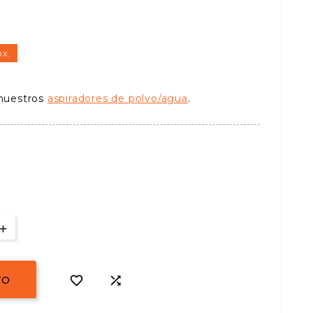
o
ox.
nuestros
aspiradores de polvo/agua
.


TO