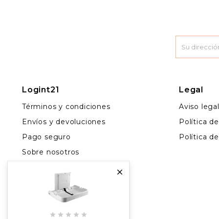
Logint21
Legal
Términos y condiciones
Aviso lega
Envíos y devoluciones
Política d
Pago seguro
Política d
Sobre nosotros
Contacto

Más vendidos
Blog




