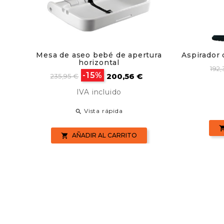
Mesa de aseo bebé de apertura
Aspirador 
horizontal
Pre
192,
Precio
Precio
-15%
200,56 €
ba
235,95 €
base
IVA incluido
Vista rápida

AÑADIR AL CARRITO
