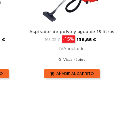
Aspirador de polvo y agua de 15 litros
Pla
o
Precio
Precio
-15%
3 €
138,85 €
163,35 €
base
IVA incluido
Vista rápida

TO
AÑADIR AL CARRITO
