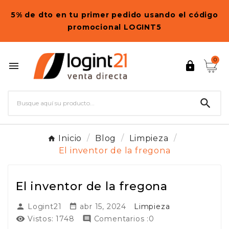
5% de dto en tu primer pedido usando el código
promocional LOGINT5
0



Inicio
Blog
Limpieza
El inventor de la fregona
El inventor de la fregona
Logint21
abr 15, 2024
Limpieza


Vistos:
1748
Comentarios :0

