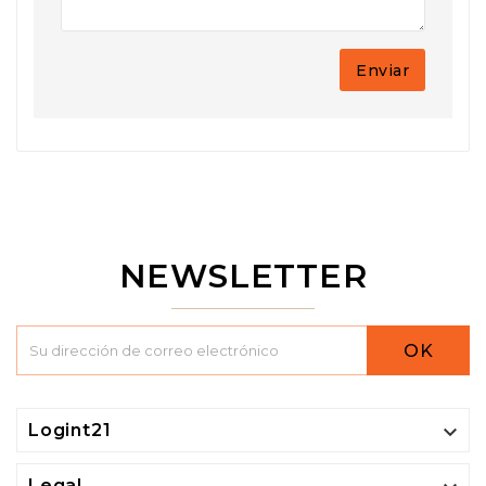
Enviar
NEWSLETTER
OK

Logint21
Legal