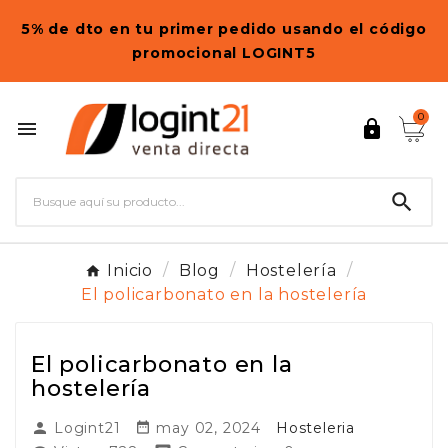
5% de dto en tu primer pedido usando el código
promocional LOGINT5
0



Inicio
Blog
Hostelería
El policarbonato en la hostelería
El policarbonato en la
hostelería
Logint21
may 02, 2024
Hosteleria

